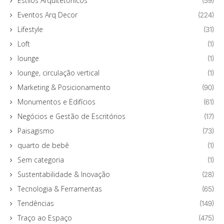
Estilos Arquitetônicos
(59)
Eventos Arq Decor
(224)
Lifestyle
(31)
Loft
(1)
lounge
(1)
lounge, circulação vertical
(1)
Marketing & Posicionamento
(90)
Monumentos e Edifícios
(61)
Negócios e Gestão de Escritórios
(17)
Paisagismo
(73)
quarto de bebê
(1)
Sem categoria
(1)
Sustentabilidade & Inovação
(28)
Tecnologia & Ferramentas
(65)
Tendências
(149)
Traço ao Espaço
(475)