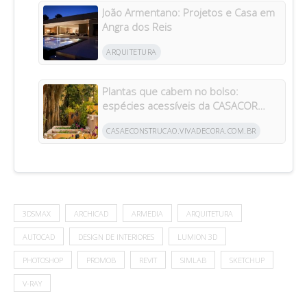
João Armentano: Projetos e Casa em
Angra dos Reis
ARQUITETURA
Plantas que cabem no bolso:
espécies acessíveis da CASACOR
inspiram jardins para todos os bolsos
CASAECONSTRUCAO.VIVADECORA.COM.BR
3DSMAX
ARCHICAD
ARMEDIA
ARQUITETURA
AUTOCAD
DESIGN DE INTERIORES
LUMION 3D
PHOTOSHOP
PROMOB
REVIT
SIMLAB
SKETCHUP
V-RAY