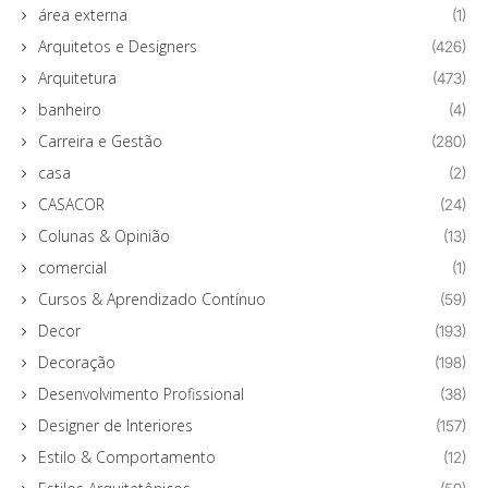
área externa
(1)
Arquitetos e Designers
(426)
Arquitetura
(473)
banheiro
(4)
Carreira e Gestão
(280)
casa
(2)
CASACOR
(24)
Colunas & Opinião
(13)
comercial
(1)
Cursos & Aprendizado Contínuo
(59)
Decor
(193)
Decoração
(198)
Desenvolvimento Profissional
(38)
Designer de Interiores
(157)
Estilo & Comportamento
(12)