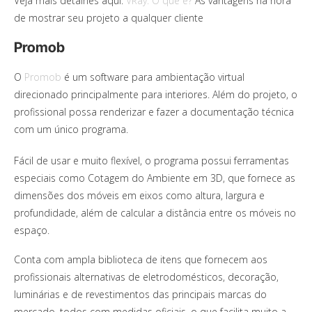
Veja mais detalhes aqui:
VRay: O que é?
As vantagens na hora
de mostrar seu projeto a qualquer cliente
Promob
O
Promob
é um software para ambientação virtual
direcionado principalmente para interiores. Além do projeto, o
profissional possa renderizar e fazer a documentação técnica
com um único programa.
Fácil de usar e muito flexível, o programa possui ferramentas
especiais como Cotagem do Ambiente em 3D, que fornece as
dimensões dos móveis em eixos como altura, largura e
profundidade, além de calcular a distância entre os móveis no
espaço.
Conta com ampla biblioteca de itens que fornecem aos
profissionais alternativas de eletrodomésticos, decoração,
luminárias e de revestimentos das principais marcas do
mercado, todos com medidas oficiais, o que facilita muito a