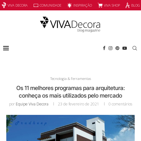
INSPIRAÇÃO
VIVA SHOP
VIVA DECORA
COMUNIDADE
BLOG
Tecnologia & Ferramentas
Os 11 melhores programas para arquitetura:
conheça os mais utilizados pelo mercado
por
Equipe Viva Decora
23 de fevereiro de 2021
0 comentários