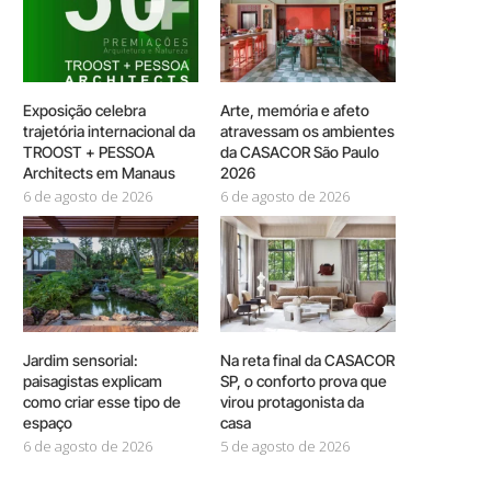
Exposição celebra
Arte, memória e afeto
trajetória internacional da
atravessam os ambientes
TROOST + PESSOA
da CASACOR São Paulo
Architects em Manaus
2026
6 de agosto de 2026
6 de agosto de 2026
Jardim sensorial:
Na reta final da CASACOR
paisagistas explicam
SP, o conforto prova que
como criar esse tipo de
virou protagonista da
espaço
casa
6 de agosto de 2026
5 de agosto de 2026