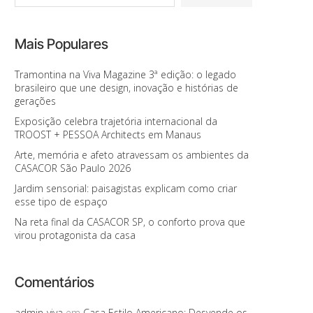
Mais Populares
Tramontina na Viva Magazine 3ª edição: o legado
brasileiro que une design, inovação e histórias de
gerações
Exposição celebra trajetória internacional da
TROOST + PESSOA Architects em Manaus
Arte, memória e afeto atravessam os ambientes da
CASACOR São Paulo 2026
Jardim sensorial: paisagistas explicam como criar
esse tipo de espaço
Na reta final da CASACOR SP, o conforto prova que
virou protagonista da casa
Comentários
admin-viva
em
Casa Estilo Americano: Desvende os