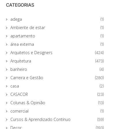
CATEGORIAS
adega
(1)
Ambiente de estar
(1)
apartamento
(1)
área externa
(1)
Arquitetos e Designers
(424)
Arquitetura
(473)
banheiro
(4)
Carreira e Gestão
(280)
casa
(2)
CASACOR
(23)
Colunas & Opinião
(13)
comercial
(1)
Cursos & Aprendizado Contínuo
(59)
Decor
(193)