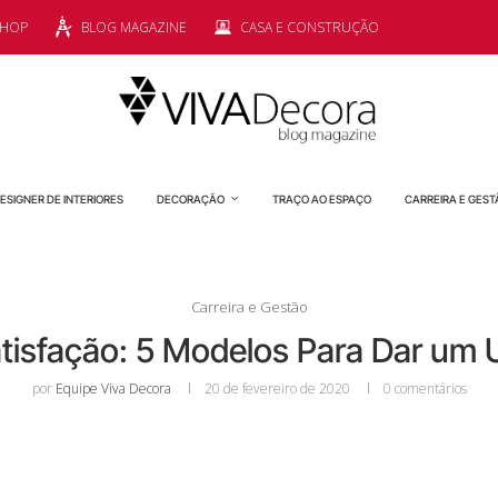
SHOP
BLOG MAGAZINE
CASA E CONSTRUÇÃO
ESIGNER DE INTERIORES
DECORAÇÃO
TRAÇO AO ESPAÇO
CARREIRA E GEST
Carreira e Gestão
tisfação: 5 Modelos Para Dar um U
por
Equipe Viva Decora
20 de fevereiro de 2020
0 comentários