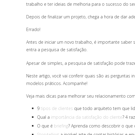
trabalho e ter ideias de melhoria para o sucesso do se
Depois de finalizar um projeto, chega a hora de dar ade
Errado!
Antes de iniciar um novo trabalho, é importante saber
entra a pesquisa de satisfação.
Apesar de simples, a pesquisa de satisfação pode traz
Neste artigo, você vai conferir quais são as perguntas 
modelos práticos. Acompanhe!
Veja mais dicas para melhorar seu relacionamento com 
9
tipos de clientes
que todo arquiteto tem que li
Qual a
importância da satisfação do cliente
? 4 ra
O que é
briefing
? Aprenda como descobrir o que o
Storytelling
: a incrível arte de contar histórias e e