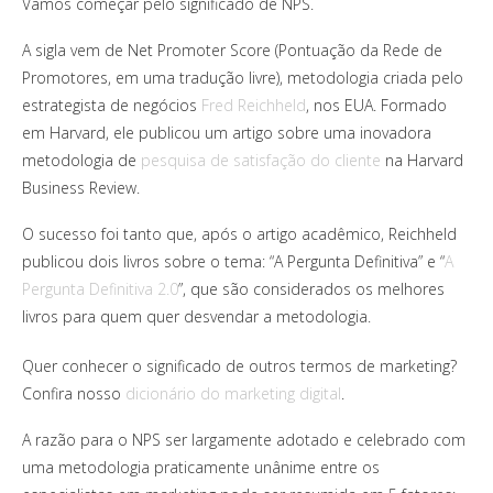
Vamos começar pelo significado de NPS.
A sigla vem de Net Promoter Score (Pontuação da Rede de
Promotores, em uma tradução livre), metodologia criada pelo
estrategista de negócios
Fred Reichheld
, nos EUA. Formado
em Harvard, ele publicou um artigo sobre uma inovadora
metodologia de
pesquisa de satisfação do cliente
na Harvard
Business Review.
O sucesso foi tanto que, após o artigo acadêmico, Reichheld
publicou dois livros sobre o tema: “A Pergunta Definitiva” e “
A
Pergunta Definitiva 2.0
”, que são considerados os melhores
livros para quem quer desvendar a metodologia.
Quer conhecer o significado de outros termos de marketing?
Confira nosso
dicionário do marketing digital
.
A razão para o NPS ser largamente adotado e celebrado com
uma metodologia praticamente unânime entre os