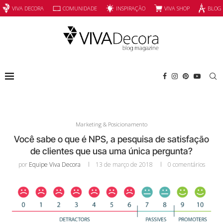
INSPIRAÇÃO
VIVA SHOP
VIVA DECORA
COMUNIDADE
BLOG
Marketing & Posicionamento
Você sabe o que é NPS, a pesquisa de satisfação
de clientes que usa uma única pergunta?
por
Equipe Viva Decora
13 de março de 2018
0 comentários