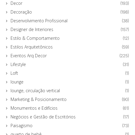
Decor
(193)
Decoração
(198)
Desenvolvimento Profissional
(38)
Designer de Interiores
(157)
Estilo & Comportamento
(12)
Estilos Arquitetônicos
(59)
Eventos Arq Decor
(225)
Lifestyle
(31)
Loft
(1)
lounge
(1)
lounge, circulação vertical
(1)
Marketing & Posicionamento
(90)
Monumentos e Edifícios
(61)
Negócios e Gestão de Escritórios
(17)
Paisagismo
(73)
quarto de bebê
(1)