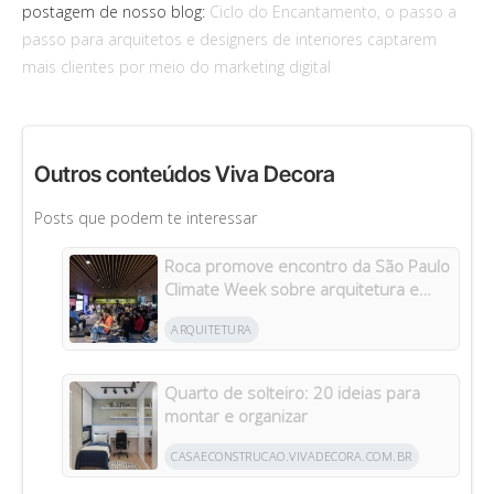
postagem de nosso blog:
Ciclo do Encantamento, o passo a
passo para arquitetos e designers de interiores captarem
mais clientes por meio do marketing digital
Outros conteúdos Viva Decora
Posts que podem te interessar
Roca promove encontro da São Paulo
Climate Week sobre arquitetura e
construção sustentáveis
ARQUITETURA
Quarto de solteiro: 20 ideias para
montar e organizar
CASAECONSTRUCAO.VIVADECORA.COM.BR