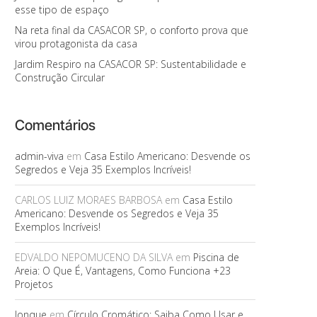
esse tipo de espaço
Na reta final da CASACOR SP, o conforto prova que
virou protagonista da casa
Jardim Respiro na CASACOR SP: Sustentabilidade e
Construção Circular
Comentários
admin-viva
em
Casa Estilo Americano: Desvende os
Segredos e Veja 35 Exemplos Incríveis!
CARLOS LUIZ MORAES BARBOSA
em
Casa Estilo
Americano: Desvende os Segredos e Veja 35
Exemplos Incríveis!
EDVALDO NEPOMUCENO DA SILVA
em
Piscina de
Areia: O Que É, Vantagens, Como Funciona +23
Projetos
Jonque
em
Círculo Cromático: Saiba Como Usar e