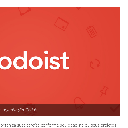
de organização: Todoist
o organiza suas tarefas conforme seu deadline ou seus projetos.