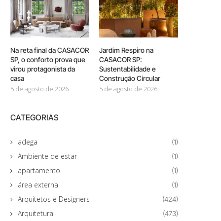
Na reta final da CASACOR
Jardim Respiro na
SP, o conforto prova que
CASACOR SP:
virou protagonista da
Sustentabilidade e
casa
Construção Circular
5 de agosto de 2026
5 de agosto de 2026
CATEGORIAS
adega
(1)
Ambiente de estar
(1)
apartamento
(1)
área externa
(1)
Arquitetos e Designers
(424)
Arquitetura
(473)