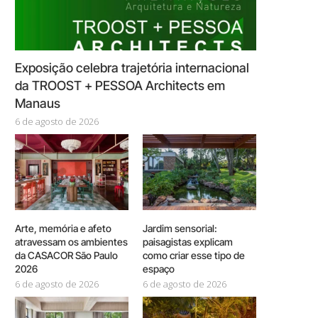
Exposição celebra trajetória internacional
da TROOST + PESSOA Architects em
Manaus
6 de agosto de 2026
Arte, memória e afeto
Jardim sensorial:
atravessam os ambientes
paisagistas explicam
da CASACOR São Paulo
como criar esse tipo de
2026
espaço
6 de agosto de 2026
6 de agosto de 2026