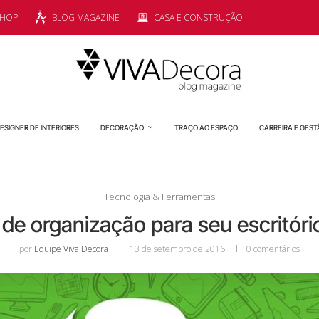
SHOP
BLOG MAGAZINE
CASA E CONSTRUÇÃO
ESIGNER DE INTERIORES
DECORAÇÃO
TRAÇO AO ESPAÇO
CARREIRA E GEST
Tecnologia & Ferramentas
s de organização para seu escritóri
por
Equipe Viva Decora
13 de setembro de 2016
0 comentários