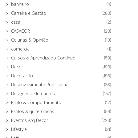
banheiro
(4)
Carreira e Gestão
(280)
casa
(2)
CASACOR
(23)
Colunas & Opinião
(13)
comercial
(1)
Cursos & Aprendizado Contínuo
(59)
Decor
(193)
Decoração
(198)
Desenvolvimento Profissional
(38)
Designer de Interiores
(157)
Estilo & Comportamento
(12)
Estilos Arquitetônicos
(59)
Eventos Arq Decor
(223)
Lifestyle
(31)