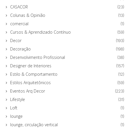
CASACOR
(23)
Colunas & Opinião
(13)
comercial
(1)
Cursos & Aprendizado Contínuo
(59)
Decor
(193)
Decoração
(198)
Desenvolvimento Profissional
(38)
Designer de Interiores
(157)
Estilo & Comportamento
(12)
Estilos Arquitetônicos
(59)
Eventos Arq Decor
(223)
Lifestyle
(31)
Loft
(1)
lounge
(1)
lounge, circulação vertical
(1)