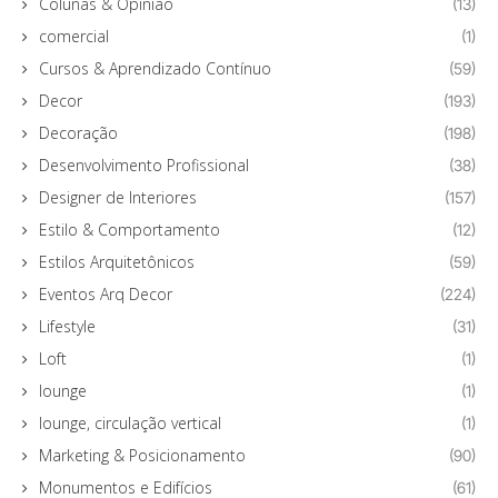
Colunas & Opinião
(13)
comercial
(1)
Cursos & Aprendizado Contínuo
(59)
Decor
(193)
Decoração
(198)
Desenvolvimento Profissional
(38)
Designer de Interiores
(157)
Estilo & Comportamento
(12)
Estilos Arquitetônicos
(59)
Eventos Arq Decor
(224)
Lifestyle
(31)
Loft
(1)
lounge
(1)
lounge, circulação vertical
(1)
Marketing & Posicionamento
(90)
Monumentos e Edifícios
(61)