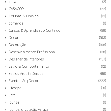
casa
(2)
CASACOR
(22)
Colunas & Opinião
(13)
comercial
(1)
Cursos & Aprendizado Contínuo
(59)
Decor
(193)
Decoração
(198)
Desenvolvimento Profissional
(38)
Designer de Interiores
(157)
Estilo & Comportamento
(12)
Estilos Arquitetônicos
(59)
Eventos Arq Decor
(222)
Lifestyle
(31)
Loft
(1)
lounge
(1)
lounge, circulação vertical
(1)