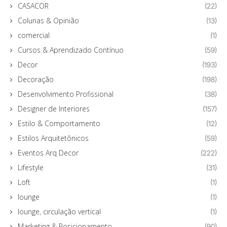
CASACOR
(22)
Colunas & Opinião
(13)
comercial
(1)
Cursos & Aprendizado Contínuo
(59)
Decor
(193)
Decoração
(198)
Desenvolvimento Profissional
(38)
Designer de Interiores
(157)
Estilo & Comportamento
(12)
Estilos Arquitetônicos
(59)
Eventos Arq Decor
(222)
Lifestyle
(31)
Loft
(1)
lounge
(1)
lounge, circulação vertical
(1)
Marketing & Posicionamento
(90)