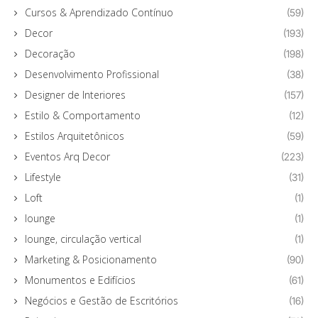
Cursos & Aprendizado Contínuo
(59)
Decor
(193)
Decoração
(198)
Desenvolvimento Profissional
(38)
Designer de Interiores
(157)
Estilo & Comportamento
(12)
Estilos Arquitetônicos
(59)
Eventos Arq Decor
(223)
Lifestyle
(31)
Loft
(1)
lounge
(1)
lounge, circulação vertical
(1)
Marketing & Posicionamento
(90)
Monumentos e Edifícios
(61)
Negócios e Gestão de Escritórios
(16)