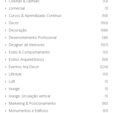
Colunas & Opinião
(13)
comercial
(1)
Cursos & Aprendizado Contínuo
(59)
Decor
(193)
Decoração
(198)
Desenvolvimento Profissional
(38)
Designer de Interiores
(157)
Estilo & Comportamento
(12)
Estilos Arquitetônicos
(59)
Eventos Arq Decor
(224)
Lifestyle
(31)
Loft
(1)
lounge
(1)
lounge, circulação vertical
(1)
Marketing & Posicionamento
(90)
Monumentos e Edifícios
(61)