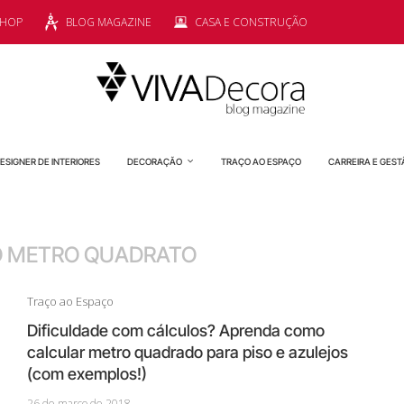
SHOP
BLOG MAGAZINE
CASA E CONSTRUÇÃO
ESIGNER DE INTERIORES
DECORAÇÃO
TRAÇO AO ESPAÇO
CARREIRA E GEST
 METRO QUADRATO
Traço ao Espaço
Dificuldade com cálculos? Aprenda como
calcular metro quadrado para piso e azulejos
(com exemplos!)
26 de março de 2018