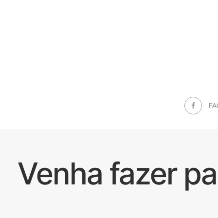
FA
Venha fazer p