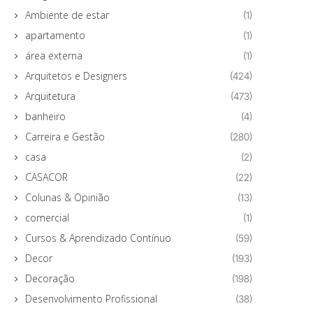
Ambiente de estar
(1)
apartamento
(1)
área externa
(1)
Arquitetos e Designers
(424)
Arquitetura
(473)
banheiro
(4)
Carreira e Gestão
(280)
casa
(2)
CASACOR
(22)
Colunas & Opinião
(13)
comercial
(1)
Cursos & Aprendizado Contínuo
(59)
Decor
(193)
Decoração
(198)
Desenvolvimento Profissional
(38)