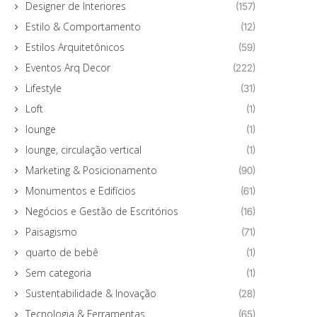
Designer de Interiores
(157)
Estilo & Comportamento
(12)
Estilos Arquitetônicos
(59)
Eventos Arq Decor
(222)
Lifestyle
(31)
Loft
(1)
lounge
(1)
lounge, circulação vertical
(1)
Marketing & Posicionamento
(90)
Monumentos e Edifícios
(61)
Negócios e Gestão de Escritórios
(16)
Paisagismo
(71)
quarto de bebê
(1)
Sem categoria
(1)
Sustentabilidade & Inovação
(28)
Tecnologia & Ferramentas
(65)