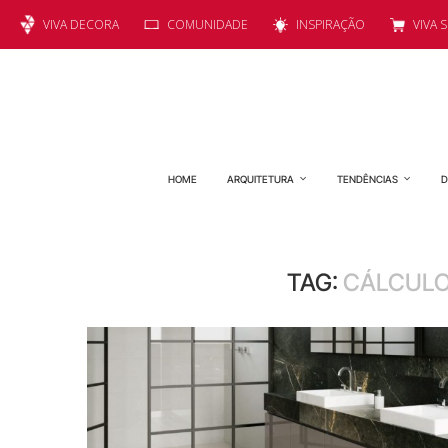
VIVA DECORA
COMUNIDADE
INSPIRAÇÃO
VIVA 
HOME
ARQUITETURA
TENDÊNCIAS
D
TAG:
CÁLCULO