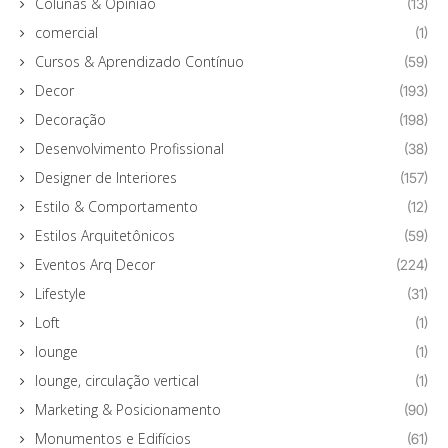
Colunas & Opinião
(13)
comercial
(1)
Cursos & Aprendizado Contínuo
(59)
Decor
(193)
Decoração
(198)
Desenvolvimento Profissional
(38)
Designer de Interiores
(157)
Estilo & Comportamento
(12)
Estilos Arquitetônicos
(59)
Eventos Arq Decor
(224)
Lifestyle
(31)
Loft
(1)
lounge
(1)
lounge, circulação vertical
(1)
Marketing & Posicionamento
(90)
Monumentos e Edifícios
(61)