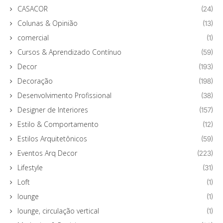
CASACOR
(24)
Colunas & Opinião
(13)
comercial
(1)
Cursos & Aprendizado Contínuo
(59)
Decor
(193)
Decoração
(198)
Desenvolvimento Profissional
(38)
Designer de Interiores
(157)
Estilo & Comportamento
(12)
Estilos Arquitetônicos
(59)
Eventos Arq Decor
(223)
Lifestyle
(31)
Loft
(1)
lounge
(1)
lounge, circulação vertical
(1)