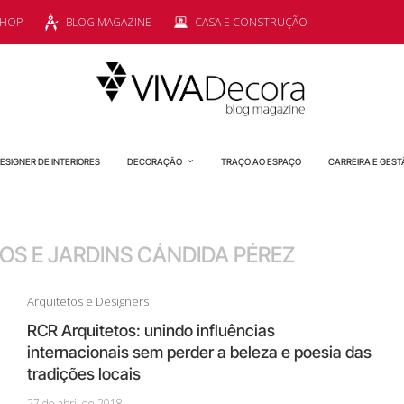
SHOP
BLOG MAGAZINE
CASA E CONSTRUÇÃO
ESIGNER DE INTERIORES
DECORAÇÃO
TRAÇO AO ESPAÇO
CARREIRA E GEST
OS E JARDINS CÁNDIDA PÉREZ
Arquitetos e Designers
RCR Arquitetos: unindo influências
internacionais sem perder a beleza e poesia das
tradições locais
27 de abril de 2018