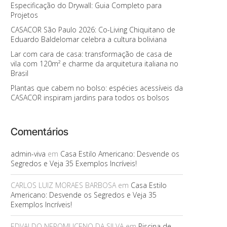
Especificação do Drywall: Guia Completo para
Projetos
CASACOR São Paulo 2026: Co-Living Chiquitano de
Eduardo Baldelomar celebra a cultura boliviana
Lar com cara de casa: transformação de casa de
vila com 120m² e charme da arquitetura italiana no
Brasil
Plantas que cabem no bolso: espécies acessíveis da
CASACOR inspiram jardins para todos os bolsos
Comentários
admin-viva
em
Casa Estilo Americano: Desvende os
Segredos e Veja 35 Exemplos Incríveis!
CARLOS LUIZ MORAES BARBOSA
em
Casa Estilo
Americano: Desvende os Segredos e Veja 35
Exemplos Incríveis!
EDVALDO NEPOMUCENO DA SILVA
em
Piscina de