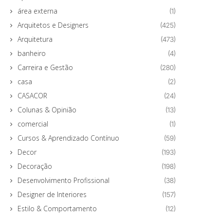
área externa
(1)
Arquitetos e Designers
(425)
Arquitetura
(473)
banheiro
(4)
Carreira e Gestão
(280)
casa
(2)
CASACOR
(24)
Colunas & Opinião
(13)
comercial
(1)
Cursos & Aprendizado Contínuo
(59)
Decor
(193)
Decoração
(198)
Desenvolvimento Profissional
(38)
Designer de Interiores
(157)
Estilo & Comportamento
(12)