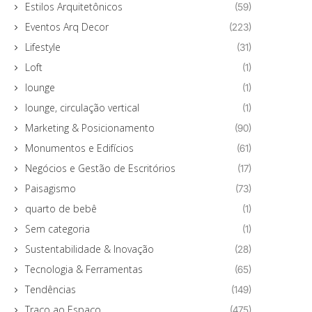
Estilos Arquitetônicos
(59)
Eventos Arq Decor
(223)
Lifestyle
(31)
Loft
(1)
lounge
(1)
lounge, circulação vertical
(1)
Marketing & Posicionamento
(90)
Monumentos e Edifícios
(61)
Negócios e Gestão de Escritórios
(17)
Paisagismo
(73)
quarto de bebê
(1)
Sem categoria
(1)
Sustentabilidade & Inovação
(28)
Tecnologia & Ferramentas
(65)
Tendências
(149)
Traço ao Espaço
(475)