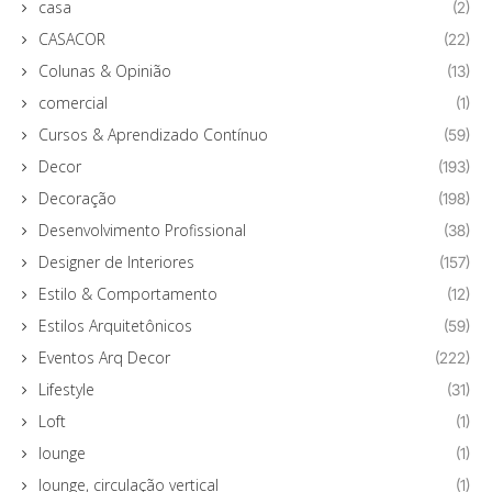
casa
(2)
CASACOR
(22)
Colunas & Opinião
(13)
comercial
(1)
Cursos & Aprendizado Contínuo
(59)
Decor
(193)
Decoração
(198)
Desenvolvimento Profissional
(38)
Designer de Interiores
(157)
Estilo & Comportamento
(12)
Estilos Arquitetônicos
(59)
Eventos Arq Decor
(222)
Lifestyle
(31)
Loft
(1)
lounge
(1)
lounge, circulação vertical
(1)