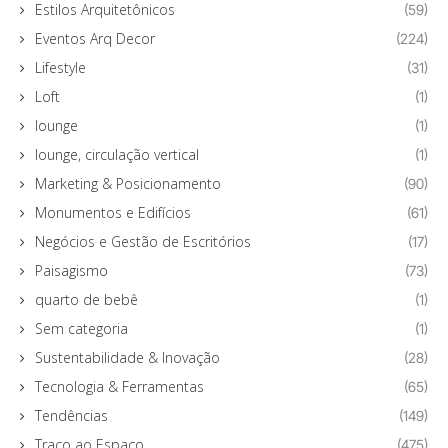
Estilos Arquitetônicos
(59)
Eventos Arq Decor
(224)
Lifestyle
(31)
Loft
(1)
lounge
(1)
lounge, circulação vertical
(1)
Marketing & Posicionamento
(90)
Monumentos e Edifícios
(61)
Negócios e Gestão de Escritórios
(17)
Paisagismo
(73)
quarto de bebê
(1)
Sem categoria
(1)
Sustentabilidade & Inovação
(28)
Tecnologia & Ferramentas
(65)
Tendências
(149)
Traço ao Espaço
(475)