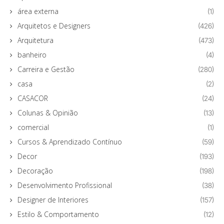
área externa
(1)
Arquitetos e Designers
(426)
Arquitetura
(473)
banheiro
(4)
Carreira e Gestão
(280)
casa
(2)
CASACOR
(24)
Colunas & Opinião
(13)
comercial
(1)
Cursos & Aprendizado Contínuo
(59)
Decor
(193)
Decoração
(198)
Desenvolvimento Profissional
(38)
Designer de Interiores
(157)
Estilo & Comportamento
(12)