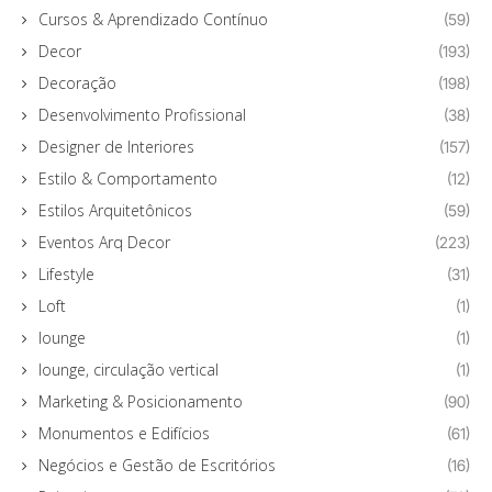
Cursos & Aprendizado Contínuo
(59)
Decor
(193)
Decoração
(198)
Desenvolvimento Profissional
(38)
Designer de Interiores
(157)
Estilo & Comportamento
(12)
Estilos Arquitetônicos
(59)
Eventos Arq Decor
(223)
Lifestyle
(31)
Loft
(1)
lounge
(1)
lounge, circulação vertical
(1)
Marketing & Posicionamento
(90)
Monumentos e Edifícios
(61)
Negócios e Gestão de Escritórios
(16)