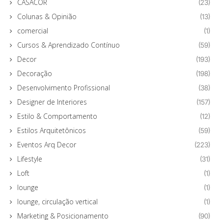
CASACOR
(23)
Colunas & Opinião
(13)
comercial
(1)
Cursos & Aprendizado Contínuo
(59)
Decor
(193)
Decoração
(198)
Desenvolvimento Profissional
(38)
Designer de Interiores
(157)
Estilo & Comportamento
(12)
Estilos Arquitetônicos
(59)
Eventos Arq Decor
(223)
Lifestyle
(31)
Loft
(1)
lounge
(1)
lounge, circulação vertical
(1)
Marketing & Posicionamento
(90)