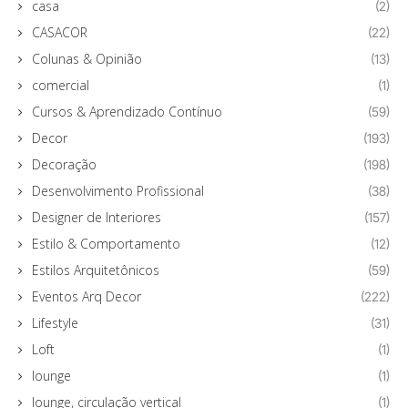
casa
(2)
CASACOR
(22)
Colunas & Opinião
(13)
comercial
(1)
Cursos & Aprendizado Contínuo
(59)
Decor
(193)
Decoração
(198)
Desenvolvimento Profissional
(38)
Designer de Interiores
(157)
Estilo & Comportamento
(12)
Estilos Arquitetônicos
(59)
Eventos Arq Decor
(222)
Lifestyle
(31)
Loft
(1)
lounge
(1)
lounge, circulação vertical
(1)