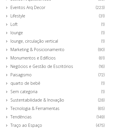
Eventos Arq Decor
(223)
Lifestyle
(31)
Loft
(1)
lounge
(1)
lounge, circulação vertical
(1)
Marketing & Posicionamento
(90)
Monumentos e Edifícios
(61)
Negócios e Gestão de Escritórios
(16)
Paisagismo
(72)
quarto de bebê
(1)
Sem categoria
(1)
Sustentabilidade & Inovação
(28)
Tecnologia & Ferramentas
(65)
Tendências
(149)
Traço ao Espaço
(475)