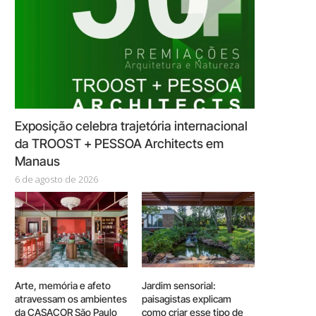
Exposição celebra trajetória internacional
da TROOST + PESSOA Architects em
Manaus
6 de agosto de 2026
Arte, memória e afeto
Jardim sensorial:
atravessam os ambientes
paisagistas explicam
da CASACOR São Paulo
como criar esse tipo de