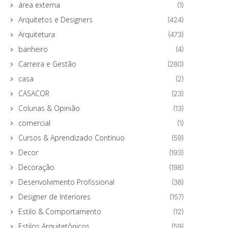
área externa
(1)
Arquitetos e Designers
(424)
Arquitetura
(473)
banheiro
(4)
Carreira e Gestão
(280)
casa
(2)
CASACOR
(23)
Colunas & Opinião
(13)
comercial
(1)
Cursos & Aprendizado Contínuo
(59)
Decor
(193)
Decoração
(198)
Desenvolvimento Profissional
(38)
Designer de Interiores
(157)
Estilo & Comportamento
(12)
Estilos Arquitetônicos
(59)