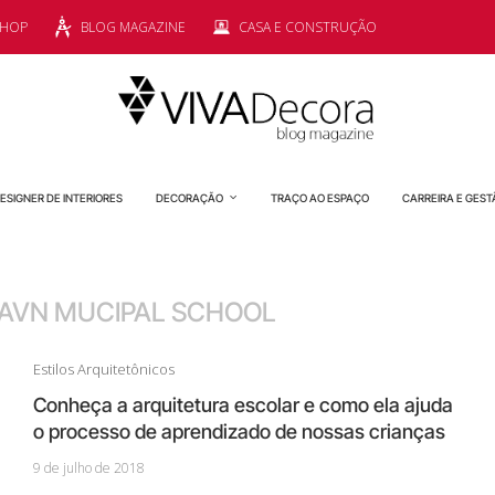
SHOP
BLOG MAGAZINE
CASA E CONSTRUÇÃO
ESIGNER DE INTERIORES
DECORAÇÃO
TRAÇO AO ESPAÇO
CARREIRA E GEST
HAVN MUCIPAL SCHOOL
Estilos Arquitetônicos
Conheça a arquitetura escolar e como ela ajuda
o processo de aprendizado de nossas crianças
9 de julho de 2018