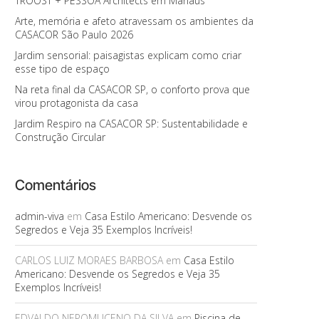
TROOST + PESSOA Architects em Manaus
Arte, memória e afeto atravessam os ambientes da
CASACOR São Paulo 2026
Jardim sensorial: paisagistas explicam como criar
esse tipo de espaço
Na reta final da CASACOR SP, o conforto prova que
virou protagonista da casa
Jardim Respiro na CASACOR SP: Sustentabilidade e
Construção Circular
Comentários
admin-viva
em
Casa Estilo Americano: Desvende os
Segredos e Veja 35 Exemplos Incríveis!
CARLOS LUIZ MORAES BARBOSA
em
Casa Estilo
Americano: Desvende os Segredos e Veja 35
Exemplos Incríveis!
EDVALDO NEPOMUCENO DA SILVA
em
Piscina de