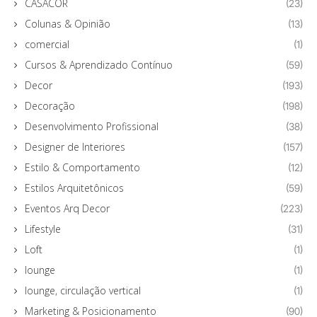
CASACOR
(23)
Colunas & Opinião
(13)
comercial
(1)
Cursos & Aprendizado Contínuo
(59)
Decor
(193)
Decoração
(198)
Desenvolvimento Profissional
(38)
Designer de Interiores
(157)
Estilo & Comportamento
(12)
Estilos Arquitetônicos
(59)
Eventos Arq Decor
(223)
Lifestyle
(31)
Loft
(1)
lounge
(1)
lounge, circulação vertical
(1)
Marketing & Posicionamento
(90)