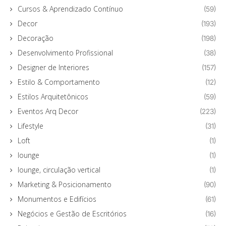
Cursos & Aprendizado Contínuo
(59)
Decor
(193)
Decoração
(198)
Desenvolvimento Profissional
(38)
Designer de Interiores
(157)
Estilo & Comportamento
(12)
Estilos Arquitetônicos
(59)
Eventos Arq Decor
(223)
Lifestyle
(31)
Loft
(1)
lounge
(1)
lounge, circulação vertical
(1)
Marketing & Posicionamento
(90)
Monumentos e Edifícios
(61)
Negócios e Gestão de Escritórios
(16)