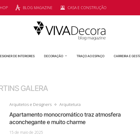
SHOP
BLOG MAGAZINE
CASA E CONSTRUÇÃO
ESIGNER DE INTERIORES
DECORAÇÃO
TRAÇO AO ESPAÇO
CARREIRA E GEST
RTINS GALERA
Arquitetos e Designers
Arquitetura
Apartamento monocromático traz atmosfera
aconchegante e muito charme
15 de maio de 2025