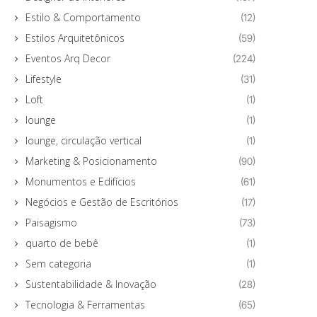
Estilo & Comportamento
(12)
Estilos Arquitetônicos
(59)
Eventos Arq Decor
(224)
Lifestyle
(31)
Loft
(1)
lounge
(1)
lounge, circulação vertical
(1)
Marketing & Posicionamento
(90)
Monumentos e Edifícios
(61)
Negócios e Gestão de Escritórios
(17)
Paisagismo
(73)
quarto de bebê
(1)
Sem categoria
(1)
Sustentabilidade & Inovação
(28)
Tecnologia & Ferramentas
(65)