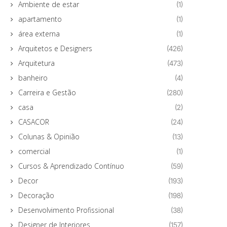
Ambiente de estar
(1)
apartamento
(1)
área externa
(1)
Arquitetos e Designers
(426)
Arquitetura
(473)
banheiro
(4)
Carreira e Gestão
(280)
casa
(2)
CASACOR
(24)
Colunas & Opinião
(13)
comercial
(1)
Cursos & Aprendizado Contínuo
(59)
Decor
(193)
Decoração
(198)
Desenvolvimento Profissional
(38)
Designer de Interiores
(157)