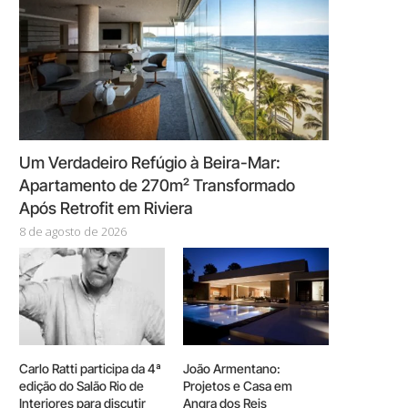
Um Verdadeiro Refúgio à Beira-Mar:
Apartamento de 270m² Transformado
Após Retrofit em Riviera
8 de agosto de 2026
Carlo Ratti participa da 4ª
João Armentano:
edição do Salão Rio de
Projetos e Casa em
Interiores para discutir
Angra dos Reis