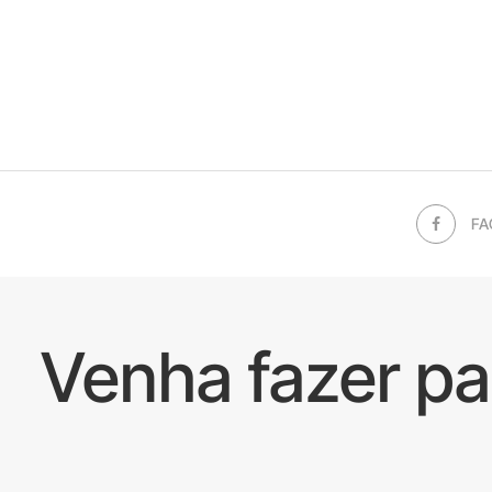
FA
Venha fazer p