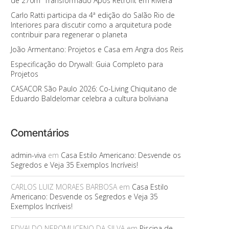
de 270m² Transformado Após Retrofit em Riviera
Carlo Ratti participa da 4ª edição do Salão Rio de
Interiores para discutir como a arquitetura pode
contribuir para regenerar o planeta
João Armentano: Projetos e Casa em Angra dos Reis
Especificação do Drywall: Guia Completo para
Projetos
CASACOR São Paulo 2026: Co-Living Chiquitano de
Eduardo Baldelomar celebra a cultura boliviana
Comentários
admin-viva
em
Casa Estilo Americano: Desvende os
Segredos e Veja 35 Exemplos Incríveis!
CARLOS LUIZ MORAES BARBOSA
em
Casa Estilo
Americano: Desvende os Segredos e Veja 35
Exemplos Incríveis!
EDVALDO NEPOMUCENO DA SILVA
em
Piscina de