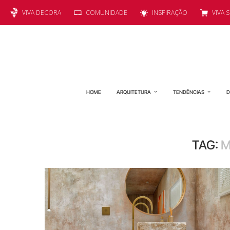
VIVA DECORA
COMUNIDADE
INSPIRAÇÃO
VIVA 
HOME
ARQUITETURA
TENDÊNCIAS
D
TAG:
M