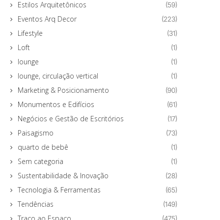
Estilos Arquitetônicos
(59)
Eventos Arq Decor
(223)
Lifestyle
(31)
Loft
(1)
lounge
(1)
lounge, circulação vertical
(1)
Marketing & Posicionamento
(90)
Monumentos e Edifícios
(61)
Negócios e Gestão de Escritórios
(17)
Paisagismo
(73)
quarto de bebê
(1)
Sem categoria
(1)
Sustentabilidade & Inovação
(28)
Tecnologia & Ferramentas
(65)
Tendências
(149)
Traço ao Espaço
(475)