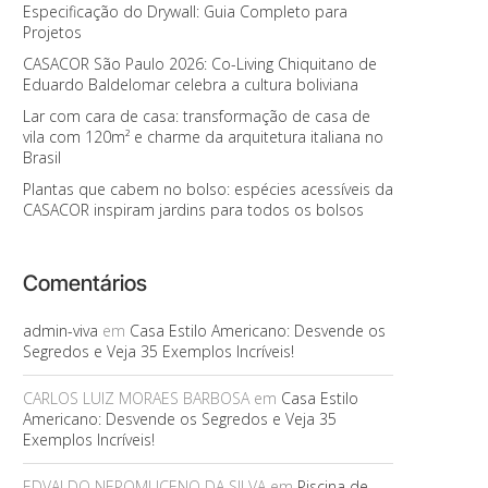
Especificação do Drywall: Guia Completo para
Projetos
CASACOR São Paulo 2026: Co-Living Chiquitano de
Eduardo Baldelomar celebra a cultura boliviana
Lar com cara de casa: transformação de casa de
vila com 120m² e charme da arquitetura italiana no
Brasil
Plantas que cabem no bolso: espécies acessíveis da
CASACOR inspiram jardins para todos os bolsos
Comentários
admin-viva
em
Casa Estilo Americano: Desvende os
Segredos e Veja 35 Exemplos Incríveis!
CARLOS LUIZ MORAES BARBOSA
em
Casa Estilo
Americano: Desvende os Segredos e Veja 35
Exemplos Incríveis!
EDVALDO NEPOMUCENO DA SILVA
em
Piscina de