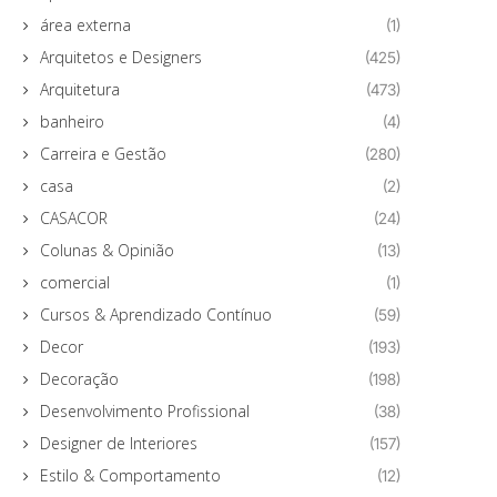
área externa
(1)
Arquitetos e Designers
(425)
Arquitetura
(473)
banheiro
(4)
Carreira e Gestão
(280)
casa
(2)
CASACOR
(24)
Colunas & Opinião
(13)
comercial
(1)
Cursos & Aprendizado Contínuo
(59)
Decor
(193)
Decoração
(198)
Desenvolvimento Profissional
(38)
Designer de Interiores
(157)
Estilo & Comportamento
(12)