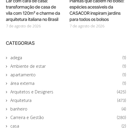
Lar com cara de casa:
Plantas que cabem no bolso:
transformação de casa de
espécies acessíveis da
vila com 120m² e charme da
CASACOR inspiram jardins
arquitetura italiana no Brasil
para todos os bolsos
7 de agosto de 2026
7 de agosto de 2026
CATEGORIAS
adega
(1)
Ambiente de estar
(1)
apartamento
(1)
área externa
(1)
Arquitetos e Designers
(425)
Arquitetura
(473)
banheiro
(4)
Carreira e Gestão
(280)
casa
(2)