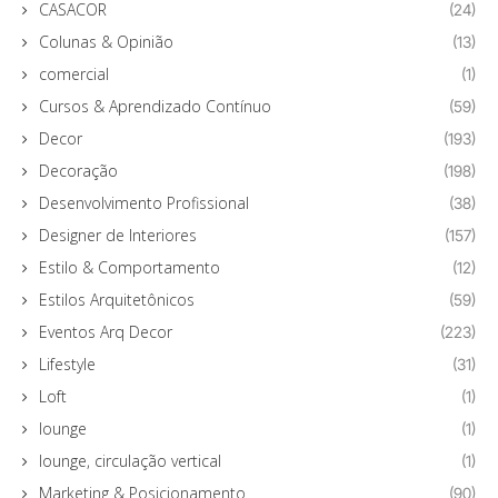
CASACOR
(24)
Colunas & Opinião
(13)
comercial
(1)
Cursos & Aprendizado Contínuo
(59)
Decor
(193)
Decoração
(198)
Desenvolvimento Profissional
(38)
Designer de Interiores
(157)
Estilo & Comportamento
(12)
Estilos Arquitetônicos
(59)
Eventos Arq Decor
(223)
Lifestyle
(31)
Loft
(1)
lounge
(1)
lounge, circulação vertical
(1)
Marketing & Posicionamento
(90)