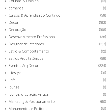
Colunas & Opinião
(13)
comercial
(1)
Cursos & Aprendizado Contínuo
(59)
Decor
(193)
Decoração
(198)
Desenvolvimento Profissional
(38)
Designer de Interiores
(157)
Estilo & Comportamento
(12)
Estilos Arquitetônicos
(59)
Eventos Arq Decor
(224)
Lifestyle
(31)
Loft
(1)
lounge
(1)
lounge, circulação vertical
(1)
Marketing & Posicionamento
(90)
Monumentos e Edifícios
(61)