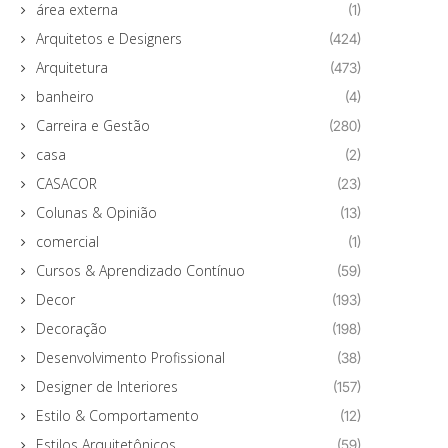
área externa
(1)
Arquitetos e Designers
(424)
Arquitetura
(473)
banheiro
(4)
Carreira e Gestão
(280)
casa
(2)
CASACOR
(23)
Colunas & Opinião
(13)
comercial
(1)
Cursos & Aprendizado Contínuo
(59)
Decor
(193)
Decoração
(198)
Desenvolvimento Profissional
(38)
Designer de Interiores
(157)
Estilo & Comportamento
(12)
Estilos Arquitetônicos
(59)