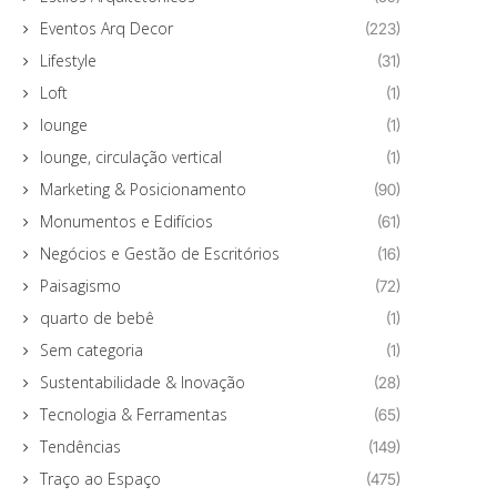
Eventos Arq Decor
(223)
Lifestyle
(31)
Loft
(1)
lounge
(1)
lounge, circulação vertical
(1)
Marketing & Posicionamento
(90)
Monumentos e Edifícios
(61)
Negócios e Gestão de Escritórios
(16)
Paisagismo
(72)
quarto de bebê
(1)
Sem categoria
(1)
Sustentabilidade & Inovação
(28)
Tecnologia & Ferramentas
(65)
Tendências
(149)
Traço ao Espaço
(475)