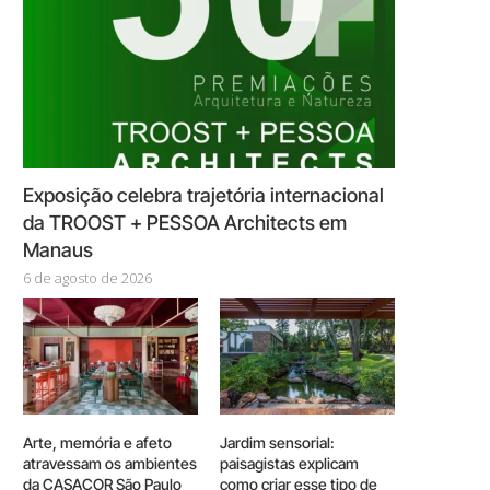
Exposição celebra trajetória internacional
da TROOST + PESSOA Architects em
Manaus
6 de agosto de 2026
Arte, memória e afeto
Jardim sensorial:
atravessam os ambientes
paisagistas explicam
da CASACOR São Paulo
como criar esse tipo de