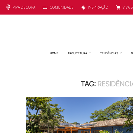
VIVA DECORA
COMUNIDADE
INSPIRAÇÃO
VIVA 
HOME
ARQUITETURA
TENDÊNCIAS
D
TAG:
RESIDÊNCI