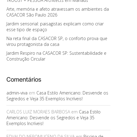
TROOST + PESSOA Architects em Manaus
Arte, memória e afeto atravessam os ambientes da
CASACOR São Paulo 2026
Jardim sensorial: paisagistas explicam como criar
esse tipo de espaço
Na reta final da CASACOR SP, o conforto prova que
virou protagonista da casa
Jardim Respiro na CASACOR SP: Sustentabilidade e
Construção Circular
Comentários
admin-viva
em
Casa Estilo Americano: Desvende os
Segredos e Veja 35 Exemplos Incríveis!
CARLOS LUIZ MORAES BARBOSA
em
Casa Estilo
Americano: Desvende os Segredos e Veja 35
Exemplos Incríveis!
EDVALDO NEPOMUCENO DA SILVA
em
Piscina de