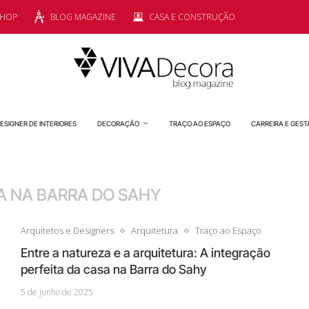
SHOP
BLOG MAGAZINE
CASA E CONSTRUÇÃO
ESIGNER DE INTERIORES
DECORAÇÃO
TRAÇO AO ESPAÇO
CARREIRA E GEST
A NA BARRA DO SAHY
Arquitetos e Designers
Arquitetura
Traço ao Espaço
Entre a natureza e a arquitetura: A integração
perfeita da casa na Barra do Sahy
5 de junho de 2025