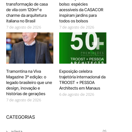
transformação de casa
bolso: espécies
de vila com 120m² e
acessíveis da CASACOR
charme da arquitetura
inspiram jardins para
italiana no Brasil
todos os bolsos
7 de agosto de 2026
7 de agosto de 2026
Tramontina na Viva
Exposição celebra
Magazine 3ª edição: o
trajetória internacional da
legado brasileiro que une
TROOST + PESSOA
design, inovação e
Architects em Manaus
histórias de gerações
6 de agosto de 2026
7 de agosto de 2026
CATEGORIAS
adega
(1)