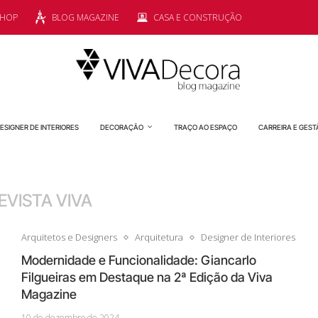
SHOP
BLOG MAGAZINE
CASA E CONSTRUÇÃO
ESIGNER DE INTERIORES
DECORAÇÃO
TRAÇO AO ESPAÇO
CARREIRA E GEST
EVISTA VIVA
Arquitetos e Designers
Arquitetura
Designer de Interiores
Modernidade e Funcionalidade: Giancarlo
Filgueiras em Destaque na 2ª Edição da Viva
Magazine
10 de dezembro de 2024