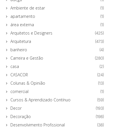
Ambiente de estar
(1)
apartamento
(1)
área externa
(1)
Arquitetos e Designers
(425)
Arquitetura
(473)
banheiro
(4)
Carreira e Gestão
(280)
casa
(2)
CASACOR
(24)
Colunas & Opinião
(13)
comercial
(1)
Cursos & Aprendizado Contínuo
(59)
Decor
(193)
Decoração
(198)
Desenvolvimento Profissional
(38)