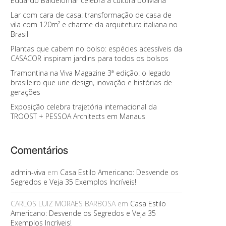
Eduardo Baldelomar celebra a cultura boliviana
Lar com cara de casa: transformação de casa de
vila com 120m² e charme da arquitetura italiana no
Brasil
Plantas que cabem no bolso: espécies acessíveis da
CASACOR inspiram jardins para todos os bolsos
Tramontina na Viva Magazine 3ª edição: o legado
brasileiro que une design, inovação e histórias de
gerações
Exposição celebra trajetória internacional da
TROOST + PESSOA Architects em Manaus
Comentários
admin-viva
em
Casa Estilo Americano: Desvende os
Segredos e Veja 35 Exemplos Incríveis!
CARLOS LUIZ MORAES BARBOSA
em
Casa Estilo
Americano: Desvende os Segredos e Veja 35
Exemplos Incríveis!