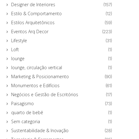
Designer de Interiores
(157)
Estilo & Comportamento
(12)
Estilos Arquitetônicos
(59)
Eventos Arq Decor
(223)
Lifestyle
(31)
Loft
(1)
lounge
(1)
lounge, circulação vertical
(1)
Marketing & Posicionamento
(90)
Monumentos e Edifícios
(61)
Negócios e Gestão de Escritórios
(17)
Paisagismo
(73)
quarto de bebê
(1)
Sem categoria
(1)
Sustentabilidade & Inovação
(28)