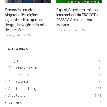
Tramontina na Viva
Exposição celebra trajetória
Magazine 3ª edição: o
internacional da TROOST +
legado brasileiro que une
PESSOA Architects em
design, inovação e histórias
Manaus
de gerações
6 de agosto de 2026
7 de agosto de 2026
CATEGORIAS
adega
(1)
Ambiente de estar
(1)
apartamento
(1)
área externa
(1)
Arquitetos e Designers
(425)
Arquitetura
(473)
banheiro
(4)