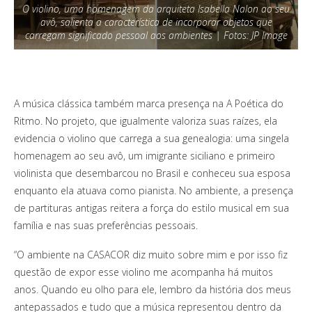
O violino, uma homenagem da arquiteta Isabella Nalon ao seu
avô, salienta a característica de incorporar objetos que
carregam significado pessoal aos ambientes | Fotos: JP Image
A música clássica também marca presença na A Poética do
Ritmo. No projeto, que igualmente valoriza suas raízes, ela
evidencia o violino que carrega a sua genealogia: uma singela
homenagem ao seu avô, um imigrante siciliano e primeiro
violinista que desembarcou no Brasil e conheceu sua esposa
enquanto ela atuava como pianista. No ambiente, a presença
de partituras antigas reitera a força do estilo musical em sua
família e nas suas preferências pessoais.
“O ambiente na CASACOR diz muito sobre mim e por isso fiz
questão de expor esse violino me acompanha há muitos
anos. Quando eu olho para ele, lembro da história dos meus
antepassados e tudo que a música representou dentro da