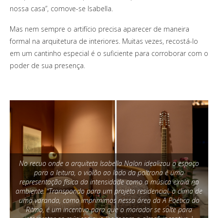
nossa casa”, comove-se Isabella.
Mas nem sempre o artifício precisa aparecer de maneira
formal na arquitetura de interiores. Muitas vezes, recostá-lo
em um cantinho especial é o suficiente para corroborar com o
poder de sua presença.
No recuo onde a arquiteta Isabella Nalon idealizou o espaço
para a leitura, o violão ao lado da poltrona é uma
representação física da intensidade como a música exala no
ambiente. “Transpondo para um projeto residencial, o clima de
uma varanda, como imprimimos nessa área da A Poética do
Ritmo, é um incentivo para que o morador se solte para