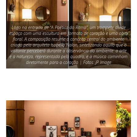
Logo na entrada de “A Poética do Ritmo”, um trompete divide
espaço com uma escultura em formato de coração e uma obra
floral. A composição resume o conceito central do ambiente
criado pela arquiteta Isabella Nalon, sintetizando aquilo que o
visitante perceberá durante a observância do ambiente: a arte
e a natureza, representada pelo quadro, e a música caminham
diretamente para o coração | Fotos: JP Image