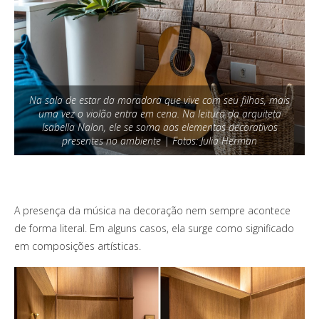
Na sala de estar da moradora que vive com seu filhos, mais
uma vez o violão entra em cena. Na leitura da arquiteta
Isabella Nalon, ele se soma aos elementos decorativos
presentes no ambiente | Fotos: Julia Herman
A presença da música na decoração nem sempre acontece
de forma literal. Em alguns casos, ela surge como significado
em composições artísticas.