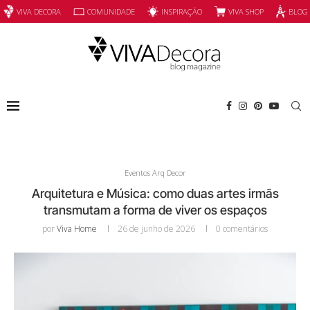
INSPIRAÇÃO
VIVA SHOP
VIVA DECORA
COMUNIDADE
BLOG
Eventos Arq Decor
Arquitetura e Música: como duas artes irmãs
transmutam a forma de viver os espaços
por
Viva Home
26 de junho de 2026
0 comentários