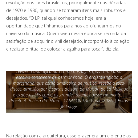
revolução nos lares brasileiros, principalmente nas décadas
de 1970 e 1980, quando se tornaram itens mais robustos e
desejados. “O LP, tal qual conhecemos hoje, era a
oportunidade que tínhamos para nos aprofundarmos no
universo da música. Quem viveu nessa época se recorda da
satisfação de adquirir o vinil desejado, incorporá-lo à coleção
e realizar o ritual de colocar a agulha para tocar”, diz ela.
Na área reservada para a música, a arquiteta Isabella Nalon
apresenta aos visitantes a oportunidade de desacelerar e
reviver o analógico não como nostalgia, mas como uma
escolha consciente de permanência. O projeto engloba a
marcenaria, que como uma caixa de música, recebe o toca-
discos, amplificador e caixas de som da Maison de La Musique
e expõe os LPs como os grandes agentes desse momento |
Projeto A Poética do Ritmo – CASACOR São Paulo 2026 | Fotos:
JP Image
Na relação com a arquitetura, esse prazer era um elo entre as