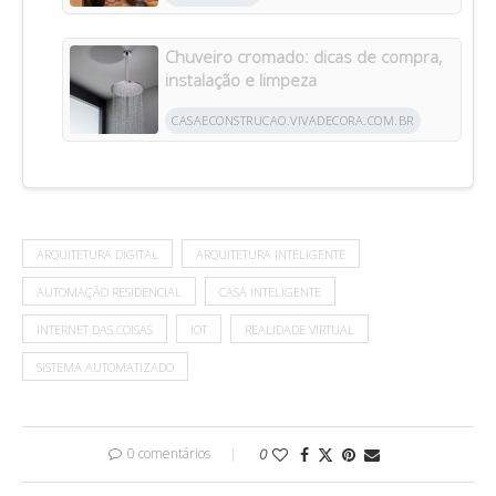
Chuveiro cromado: dicas de compra,
instalação e limpeza
CASAECONSTRUCAO.VIVADECORA.COM.BR
ARQUITETURA DIGITAL
ARQUITETURA INTELIGENTE
AUTOMAÇÃO RESIDENCIAL
CASA INTELIGENTE
INTERNET DAS COISAS
IOT
REALIDADE VIRTUAL
SISTEMA AUTOMATIZADO
0 comentários
0