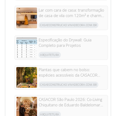
Lar com cara de casa: transformação
de casa de vila com 120m² e charme
da arquitetura italiana no Brasil
CASAECONSTRUCAO.VIVADECORA.COM.BR
Especificação do Drywall: Guia
Completo para Projetos
ARQUITETURA
Plantas que cabem no bolso:
espécies acessíveis da CASACOR
inspiram jardins para todos os bolsos
CASAECONSTRUCAO.VIVADECORA.COM.BR
CASACOR São Paulo 2026: Co-Living
Chiquitano de Eduardo Baldelomar
celebra a cultura boliviana
ARQUITETURA