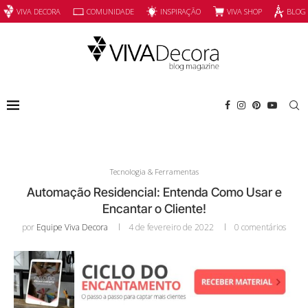
INSPIRAÇÃO
VIVA SHOP
VIVA DECORA
COMUNIDADE
BLOG
Tecnologia & Ferramentas
Automação Residencial: Entenda Como Usar e
Encantar o Cliente!
por
Equipe Viva Decora
4 de fevereiro de 2022
0 comentários