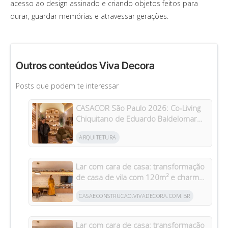
acesso ao design assinado e criando objetos feitos para
durar, guardar memórias e atravessar gerações.
Outros conteúdos Viva Decora
Posts que podem te interessar
CASACOR São Paulo 2026: Co-Living
Chiquitano de Eduardo Baldelomar
celebra a cultura boliviana
ARQUITETURA
Lar com cara de casa: transformação
de casa de vila com 120m² e charme
da arquitetura italiana no Brasil
CASAECONSTRUCAO.VIVADECORA.COM.BR
Lar com cara de casa: transformação