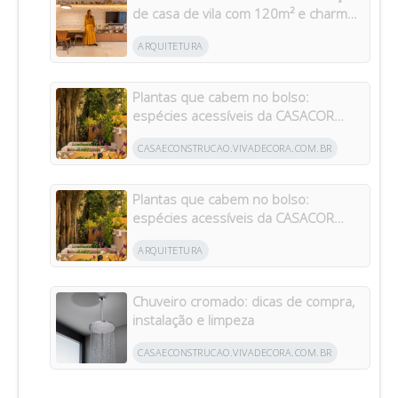
de casa de vila com 120m² e charme
da arquitetura italiana no Brasil
ARQUITETURA
Plantas que cabem no bolso:
espécies acessíveis da CASACOR
inspiram jardins para todos os bolsos
CASAECONSTRUCAO.VIVADECORA.COM.BR
Plantas que cabem no bolso:
espécies acessíveis da CASACOR
inspiram jardins para todos os bolsos
ARQUITETURA
Chuveiro cromado: dicas de compra,
instalação e limpeza
CASAECONSTRUCAO.VIVADECORA.COM.BR