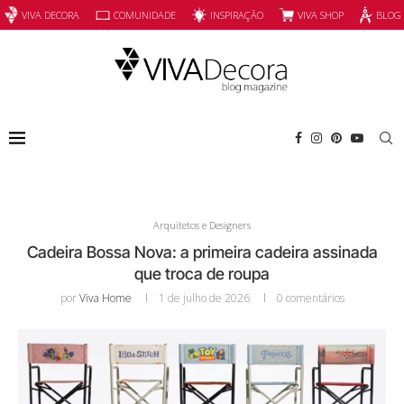
INSPIRAÇÃO
VIVA SHOP
VIVA DECORA
COMUNIDADE
BLOG
Arquitetos e Designers
Cadeira Bossa Nova: a primeira cadeira assinada
que troca de roupa
por
Viva Home
1 de julho de 2026
0 comentários