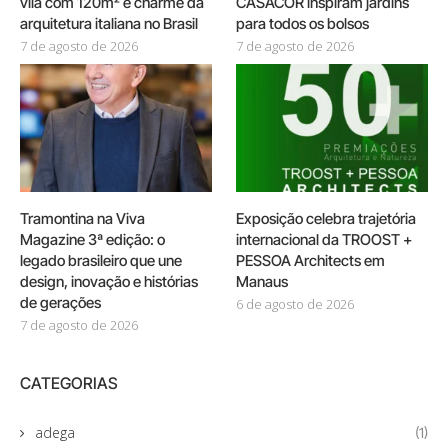
vila com 120m² e charme da
CASACOR inspiram jardins
arquitetura italiana no Brasil
para todos os bolsos
7 de agosto de 2026
7 de agosto de 2026
Tramontina na Viva
Exposição celebra trajetória
Magazine 3ª edição: o
internacional da TROOST +
legado brasileiro que une
PESSOA Architects em
design, inovação e histórias
Manaus
de gerações
6 de agosto de 2026
7 de agosto de 2026
CATEGORIAS
adega
(1)