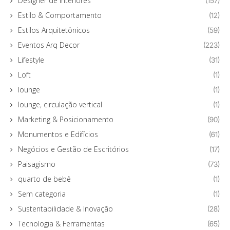
Designer de Interiores
(157)
Estilo & Comportamento
(12)
Estilos Arquitetônicos
(59)
Eventos Arq Decor
(223)
Lifestyle
(31)
Loft
(1)
lounge
(1)
lounge, circulação vertical
(1)
Marketing & Posicionamento
(90)
Monumentos e Edifícios
(61)
Negócios e Gestão de Escritórios
(17)
Paisagismo
(73)
quarto de bebê
(1)
Sem categoria
(1)
Sustentabilidade & Inovação
(28)
Tecnologia & Ferramentas
(65)