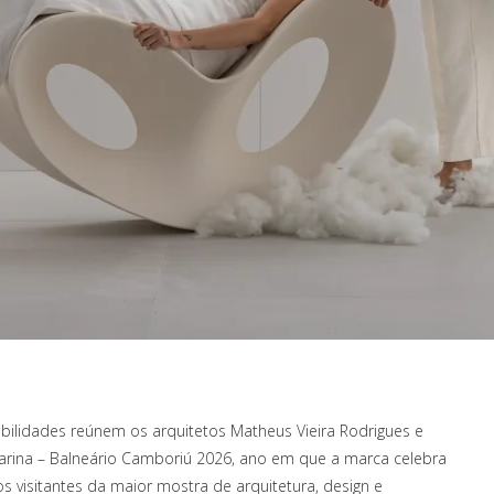
sibilidades reúnem os arquitetos Matheus Vieira Rodrigues e
arina – Balneário Camboriú 2026, ano em que a marca celebra
s visitantes da maior mostra de arquitetura, design e