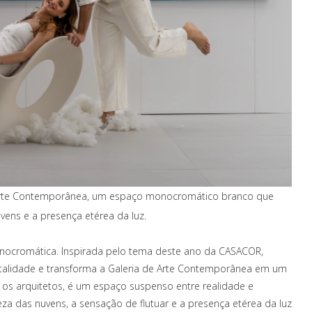
 Arte Contemporânea, um espaço monocromático branco que
vens e a presença etérea da luz.
onocromática. Inspirada pelo tema deste ano da CASACOR,
talidade e transforma a Galeria de Arte Contemporânea em um
 os arquitetos, é um espaço suspenso entre realidade e
za das nuvens, a sensação de flutuar e a presença etérea da luz