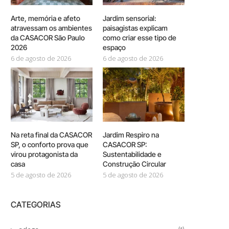
Arte, memória e afeto
Jardim sensorial:
atravessam os ambientes
paisagistas explicam
da CASACOR São Paulo
como criar esse tipo de
2026
espaço
6 de agosto de 2026
6 de agosto de 2026
Na reta final da CASACOR
Jardim Respiro na
SP, o conforto prova que
CASACOR SP:
virou protagonista da
Sustentabilidade e
casa
Construção Circular
5 de agosto de 2026
5 de agosto de 2026
CATEGORIAS