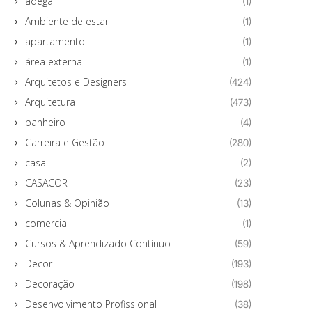
adega
(1)
Ambiente de estar
(1)
apartamento
(1)
área externa
(1)
Arquitetos e Designers
(424)
Arquitetura
(473)
banheiro
(4)
Carreira e Gestão
(280)
casa
(2)
CASACOR
(23)
Colunas & Opinião
(13)
comercial
(1)
Cursos & Aprendizado Contínuo
(59)
Decor
(193)
Decoração
(198)
Desenvolvimento Profissional
(38)