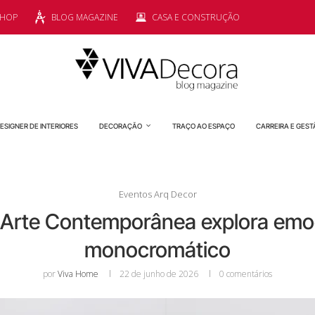
SHOP
BLOG MAGAZINE
CASA E CONSTRUÇÃO
ESIGNER DE INTERIORES
DECORAÇÃO
TRAÇO AO ESPAÇO
CARREIRA E GEST
Eventos Arq Decor
 Arte Contemporânea explora emo
monocromático
por
Viva Home
22 de junho de 2026
0 comentários