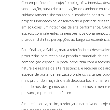
Contemporânea é a projeção holográfica imersiva, dese
sonorização, para criar a sensação de caminhar entre
cuidadosamente sincronizado, a instalação constrói um
projeto luminotécnico, desenvolvido a partir de telas
em soluções luminotécnicas de alta performance. Cada
espaço, com diferentes dimensões, posicionamentos, 
provocar distintas percepções ao longo da experiência.
Para finalizar, a Sabbia, marca referência no desenvol
produzidas com tecnologia própria e materiais de alta 
composição espacial. A peça, produzida com a tecnolog
naturais e resinas de alta resistência, e recebeu dos a
espécie de portal de realização onde os visitantes po
mais profundo imaginário e ali depositá-los. É uma r
quando nos desligamos do mundo, abrimos a mente e
passado, o presente e o futuro.
A matéria passa, assim, a reforçar a narrativa do proj
uma mesma composição.