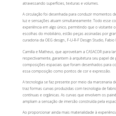
atravessando superfícies, texturas e volumes.
A circulação foi desenhada para conduzir momentos de 
luz e sensações atuam simultaneamente. Todo esse co
experiência em algo único, permitindo que o visitante oc
escolhas do mobiliário, estão peças assinadas por 
curadoria da OEG design., F-U-R-F Design Studio, Fab
Camilla e Matheus, que aproveitam a CASACOR para lan
respectivamente, garantem à arquitetura seu papel de p
composições espaciais que foram desenhados para const
essa composição como pontos de cor e expressão.
A tecnologia se faz presente por meio da marcenaria des
traz formas curvas produzidas com tecnologia de fabric
contínuas e orgânicas. As curvas que envolvem os painé
ampliam a sensação de imersão construída pela espaci
Ao proporcionar ainda mais materialidade à experiência,