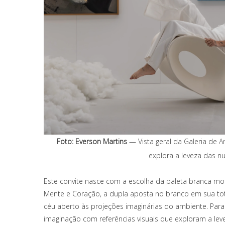
Foto: Everson Martins
— Vista geral da Galeria de
explora a leveza das nu
Este convite nasce com a escolha da paleta branca m
Mente e Coração, a dupla aposta no branco em sua to
céu aberto às projeções imaginárias do ambiente. Para
imaginação com referências visuais que exploram a leve