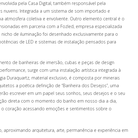
nvolvida pela Casa Digital, também responsável pela
 as nuvens. Integrada a um sistema de som importado e
a atmosfera coletiva e envolvente. Outro elemento central é o
 tensionadas em parceria com a Fozled, empresa especializada
 nicho de iluminação foi desenhado exclusivamente para o
potências de LED e sistemas de instalação pensados para
vimento de banheiras de imersão, cubas e peças de design
performance, surge com uma instalação artística integrada à
ia Duraquartz, material exclusivo, é composta por minerais
rquitetos a poética definição de “Banheira dos Desejos”, uma
derão escrever em um papel seus sonhos, seus desejos e o seu
elação direta com o momento do banho em nosso dia a dia,
 o coração acessando emoções e sentimentos sobre o
eto, aproximando arquitetura, arte, permanência e experiência em