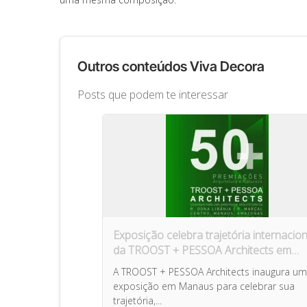
Outros conteúdos Viva Decora
Posts que podem te interessar
Exposição celebra trajetória internacion
da TROOST + PESSOA Architects em
Manaus
A TROOST + PESSOA Architects inaugura u
exposição em Manaus para celebrar sua
trajetória,...