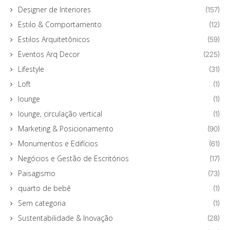
Designer de Interiores
(157)
Estilo & Comportamento
(12)
Estilos Arquitetônicos
(59)
Eventos Arq Decor
(225)
Lifestyle
(31)
Loft
(1)
lounge
(1)
lounge, circulação vertical
(1)
Marketing & Posicionamento
(90)
Monumentos e Edifícios
(61)
Negócios e Gestão de Escritórios
(17)
Paisagismo
(73)
quarto de bebê
(1)
Sem categoria
(1)
Sustentabilidade & Inovação
(28)