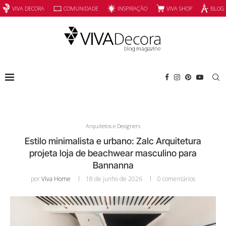
INSPIRAÇÃO
VIVA SHOP
VIVA DECORA
COMUNIDADE
BLOG
Arquitetos e Designers
Estilo minimalista e urbano: Zalc Arquitetura
projeta loja de beachwear masculino para
Bannanna
por
Viva Home
18 de junho de 2026
0 comentários