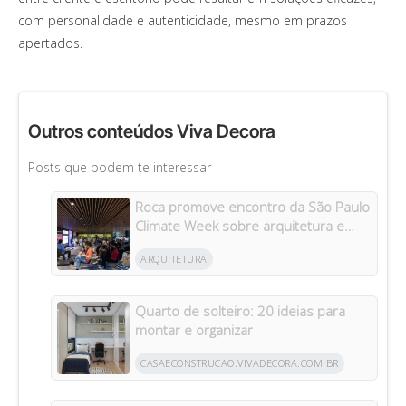
com personalidade e autenticidade, mesmo em prazos
apertados.
Outros conteúdos Viva Decora
Posts que podem te interessar
Roca promove encontro da São Paulo
Climate Week sobre arquitetura e
construção sustentáveis
ARQUITETURA
Quarto de solteiro: 20 ideias para
montar e organizar
CASAECONSTRUCAO.VIVADECORA.COM.BR