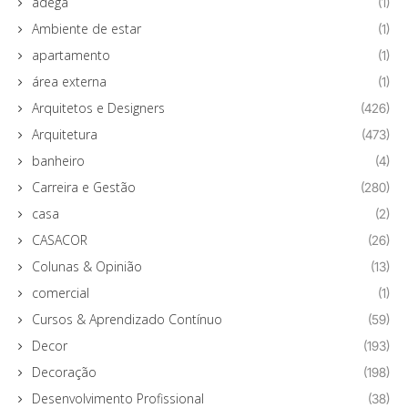
adega
(1)
Ambiente de estar
(1)
apartamento
(1)
área externa
(1)
Arquitetos e Designers
(426)
Arquitetura
(473)
banheiro
(4)
Carreira e Gestão
(280)
casa
(2)
CASACOR
(26)
Colunas & Opinião
(13)
comercial
(1)
Cursos & Aprendizado Contínuo
(59)
Decor
(193)
Decoração
(198)
Desenvolvimento Profissional
(38)