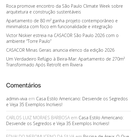
Roca promove encontro da São Paulo Climate Week sobre
arquitetura e construção sustentáveis
Apartamento de 80 m² ganha projeto contemporâneo e
minimalista com foco em funcionalidade e integração
Victor Niskier estreia na CASACOR São Paulo 2026 com o
ambiente “Torre Paulo”
CASACOR Minas Gerais anuncia elenco da edição 2026
Um Verdadeiro Refúgio à Beira-Mar: Apartamento de 270m²
Transformado Após Retrofit em Riviera
Comentários
admin-viva
em
Casa Estilo Americano: Desvende os Segredos
e Veja 35 Exemplos Incríveis!
CARLOS LUIZ MORAES BARBOSA
em
Casa Estilo Americano:
Desvende os Segredos e Veja 35 Exemplos Incríveis!
EDVALDO NEPOMUCENO DA SILVA
em
Piscina de Areia: O Que