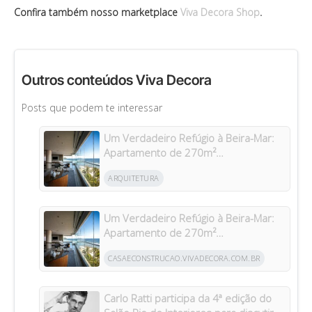
Confira também nosso marketplace
Viva Decora Shop
.
Outros conteúdos Viva Decora
Posts que podem te interessar
Um Verdadeiro Refúgio à Beira-Mar:
Apartamento de 270m²
Transformado Após Retrofit em
ARQUITETURA
Riviera
Um Verdadeiro Refúgio à Beira-Mar:
Apartamento de 270m²
Transformado Após Retrofit em
CASAECONSTRUCAO.VIVADECORA.COM.BR
Riviera
Carlo Ratti participa da 4ª edição do