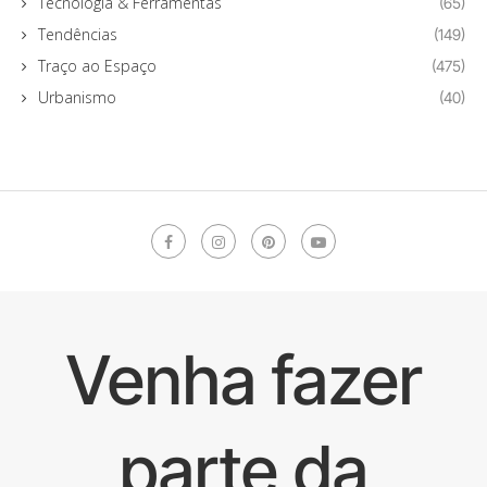
Tecnologia & Ferramentas
(65)
Tendências
(149)
Traço ao Espaço
(475)
Urbanismo
(40)
Venha fazer
parte da