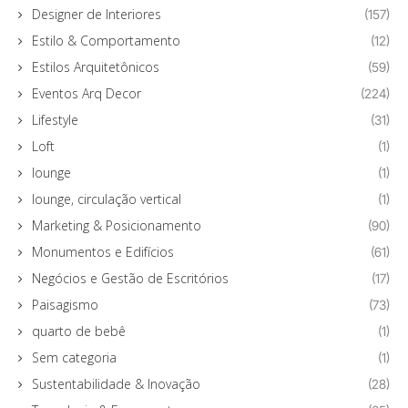
Designer de Interiores
(157)
Estilo & Comportamento
(12)
Estilos Arquitetônicos
(59)
Eventos Arq Decor
(224)
Lifestyle
(31)
Loft
(1)
lounge
(1)
lounge, circulação vertical
(1)
Marketing & Posicionamento
(90)
Monumentos e Edifícios
(61)
Negócios e Gestão de Escritórios
(17)
Paisagismo
(73)
quarto de bebê
(1)
Sem categoria
(1)
Sustentabilidade & Inovação
(28)