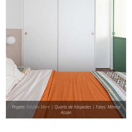
Projeto:
Estúdio Maré
| Quarto de hóspedes | Fotos: Mônica
Assan