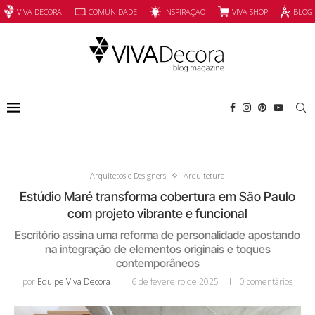
INSPIRAÇÃO
VIVA SHOP
VIVA DECORA
COMUNIDADE
BLOG
Arquitetos e Designers
Arquitetura
Estúdio Maré transforma cobertura em São Paulo
com projeto vibrante e funcional
Escritório assina uma reforma de personalidade apostando
na integração de elementos originais e toques
contemporâneos
por
Equipe Viva Decora
6 de fevereiro de 2025
0 comentários