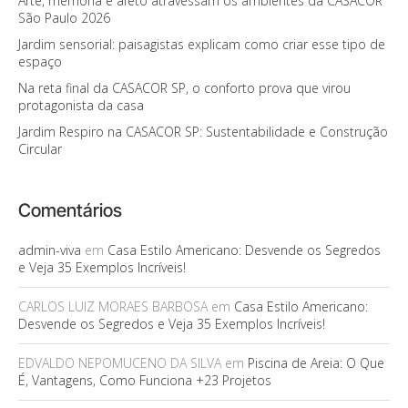
Arte, memória e afeto atravessam os ambientes da CASACOR
São Paulo 2026
Jardim sensorial: paisagistas explicam como criar esse tipo de
espaço
Na reta final da CASACOR SP, o conforto prova que virou
protagonista da casa
Jardim Respiro na CASACOR SP: Sustentabilidade e Construção
Circular
Comentários
admin-viva
em
Casa Estilo Americano: Desvende os Segredos
e Veja 35 Exemplos Incríveis!
CARLOS LUIZ MORAES BARBOSA
em
Casa Estilo Americano:
Desvende os Segredos e Veja 35 Exemplos Incríveis!
EDVALDO NEPOMUCENO DA SILVA
em
Piscina de Areia: O Que
É, Vantagens, Como Funciona +23 Projetos