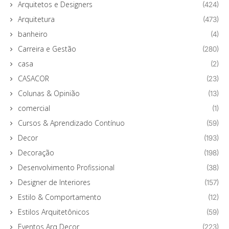
Arquitetos e Designers
(424)
Arquitetura
(473)
banheiro
(4)
Carreira e Gestão
(280)
casa
(2)
CASACOR
(23)
Colunas & Opinião
(13)
comercial
(1)
Cursos & Aprendizado Contínuo
(59)
Decor
(193)
Decoração
(198)
Desenvolvimento Profissional
(38)
Designer de Interiores
(157)
Estilo & Comportamento
(12)
Estilos Arquitetônicos
(59)
Eventos Arq Decor
(223)