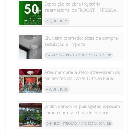
Exposição celebra trajetória
internacional da TROOST + PESSOA
Architects em Manaus
ARQUITETURA
Chuveiro cromado: dicas de compra,
instalação e limpeza
CASAECONSTRUCAO.VIVADECORA.COM.BR
Arte, memória e afeto atravessam os
ambientes da CASACOR São Paulo
2026
ARQUITETURA
Jardim sensorial: paisagistas explicam
como criar esse tipo de espaço
CASAECONSTRUCAO.VIVADECORA.COM.BR