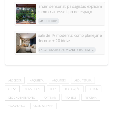
Jardim sensorial: paisagistas explicam
como criar esse tipo de espaço
ARQUITETURA
Sala de TV moderna: como planejar e
decorar + 20 ideias
CASAECONSTRUCAO.VIVADECORA.COM.BR
ARQDECOR
ARQUITETA
ARQUITETO
ARQUITETURA
CEUSA
CONSTRUCAO
DECA
DECORAÇÃO
DESIGN
DESIGNDEINTERIORES
PORTINARI
PROJETOS
REFORMA
TRAMONTINA
VIVAMAGAZINE