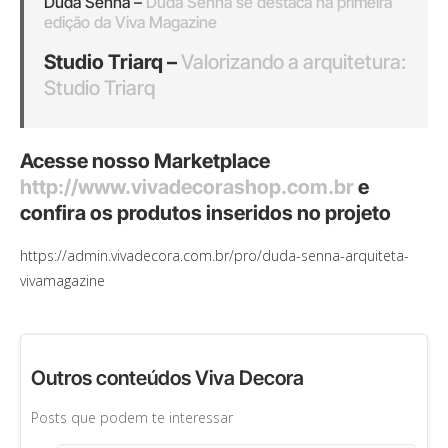
Duda Senna –
Duda Senna se destaca na primeira
edição da Viva Magazine
Studio Triarq –
Valorizando a arquitetura:
Studio Triarq
Acesse nosso Marketplace
http://www.vivadecorashop.com.br
e
confira os produtos inseridos no projeto
https://admin.vivadecora.com.br/pro/duda-senna-arquiteta-
vivamagazine
Outros conteúdos Viva Decora
Posts que podem te interessar