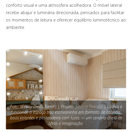
conforto visual e uma atmosfera acolhedora. O móvel lateral
recebe abajur e luminária direcionada, pensados para facilitar
os momentos de leitura e oferecer equilíbrio luminotécnico ao
ambiente.
Foto: Wesley Diego Eames | Projeto:
Juliana Fabrizzi
| Lúdico e
funcional, o espaço traz escrivaninha em formato de casinha,
baús volantes e penteadeira com luzes — um cenário cheio de
afeto e imaginação.