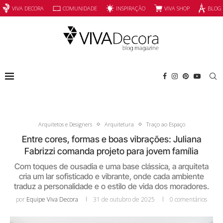
INSPIRAÇÃO
VIVA SHOP
VIVA DECORA
COMUNIDADE
BLOG
Arquitetos e Designers
Arquitetura
Traço ao Espaço
Entre cores, formas e boas vibrações: Juliana
Fabrizzi comanda projeto para jovem família
Com toques de ousadia e uma base clássica, a arquiteta
cria um lar sofisticado e vibrante, onde cada ambiente
traduz a personalidade e o estilo de vida dos moradores.
por
Equipe Viva Decora
31 de outubro de 2025
0 comentários