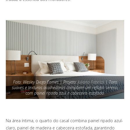
Foto: Wesley Diego Eames | Projeto:
Juliana Fabrizzi
| Tons
suaves e texturas acolhedoras compõem um refúgio sereno,
com painel ripado azul e cabeceira estofada.
Na área íntima, o quarto do casal combina painel ripado azul-
claro, painel de madeira e cabeceira estofada, garantindo