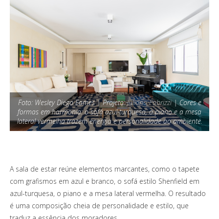
Foto: Wesley Diego Eames | Projeto:
Juliana Fabrizzi
| Cores e
formas em harmonia: o sofá azul-turquesa, o piano e a mesa
lateral vermelha trazem energia e personalidade ao ambiente.
A sala de estar reúne elementos marcantes, como o tapete
com grafismos em azul e branco, o sofá estilo Shenfield em
azul-turquesa, o piano e a mesa lateral vermelha. O resultado
é uma composição cheia de personalidade e estilo, que
traduz a essência dos moradores.