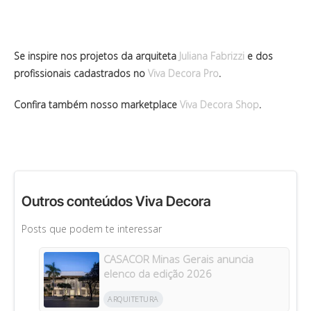
Se inspire nos projetos da arquiteta
Juliana Fabrizzi
e dos
profissionais cadastrados no
Viva Decora Pro
.
Confira também nosso marketplace
Viva Decora Shop
.
Outros conteúdos Viva Decora
Posts que podem te interessar
CASACOR Minas Gerais anuncia
elenco da edição 2026
ARQUITETURA