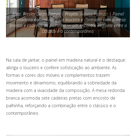
Foto: Wesley Diego Eames | Projeto:
Juliana Fabrizzi
| Painel
em madeira natural abriga o louceiro e contrasta com a mesa
branca e cadeiras de palhinha — um encontro elegante entre o
clássico e o contemporâneo.
Na sala de jantar, o painel em madeira natural é o destaque:
abriga o louceiro e confere sofisticação ao ambiente. As
formas e cores dos móveis e complementos trazem
movimento e dinamismo, equilibrando a sobriedade da
madeira com a vivacidade da composição. A mesa redonda
branca acomoda sete cadeiras pretas com encosto de
palhinha, reforçando a combinação entre o clássico e o
contemporâneo.