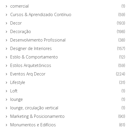
comercial
(1)
Cursos & Aprendizado Contínuo
(59)
Decor
(193)
Decoração
(198)
Desenvolvimento Profissional
(38)
Designer de Interiores
(157)
Estilo & Comportamento
(12)
Estilos Arquitetônicos
(59)
Eventos Arq Decor
(224)
Lifestyle
(31)
Loft
(1)
lounge
(1)
lounge, circulação vertical
(1)
Marketing & Posicionamento
(90)
Monumentos e Edifícios
(61)