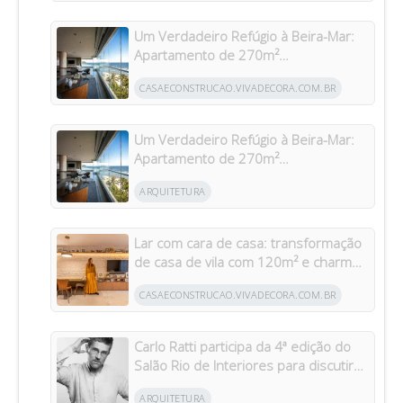
Um Verdadeiro Refúgio à Beira-Mar:
Apartamento de 270m²
Transformado Após Retrofit em
CASAECONSTRUCAO.VIVADECORA.COM.BR
Riviera
Um Verdadeiro Refúgio à Beira-Mar:
Apartamento de 270m²
Transformado Após Retrofit em
ARQUITETURA
Riviera
Lar com cara de casa: transformação
de casa de vila com 120m² e charme
da arquitetura italiana no Brasil
CASAECONSTRUCAO.VIVADECORA.COM.BR
Carlo Ratti participa da 4ª edição do
Salão Rio de Interiores para discutir
como a arquitetura pode contribuir
ARQUITETURA