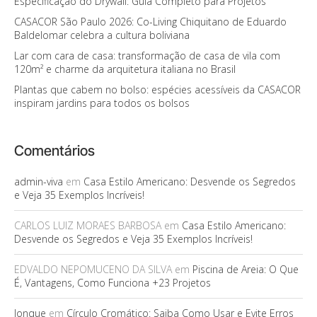
Especificação do Drywall: Guia Completo para Projetos
CASACOR São Paulo 2026: Co-Living Chiquitano de Eduardo
Baldelomar celebra a cultura boliviana
Lar com cara de casa: transformação de casa de vila com
120m² e charme da arquitetura italiana no Brasil
Plantas que cabem no bolso: espécies acessíveis da CASACOR
inspiram jardins para todos os bolsos
Comentários
admin-viva
em
Casa Estilo Americano: Desvende os Segredos
e Veja 35 Exemplos Incríveis!
CARLOS LUIZ MORAES BARBOSA
em
Casa Estilo Americano:
Desvende os Segredos e Veja 35 Exemplos Incríveis!
EDVALDO NEPOMUCENO DA SILVA
em
Piscina de Areia: O Que
É, Vantagens, Como Funciona +23 Projetos
Jonque
em
Círculo Cromático: Saiba Como Usar e Evite Erros