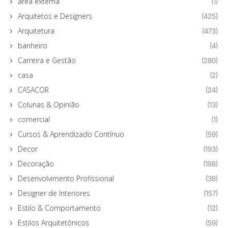
área externa
(1)
Arquitetos e Designers
(425)
Arquitetura
(473)
banheiro
(4)
Carreira e Gestão
(280)
casa
(2)
CASACOR
(24)
Colunas & Opinião
(13)
comercial
(1)
Cursos & Aprendizado Contínuo
(59)
Decor
(193)
Decoração
(198)
Desenvolvimento Profissional
(38)
Designer de Interiores
(157)
Estilo & Comportamento
(12)
Estilos Arquitetônicos
(59)