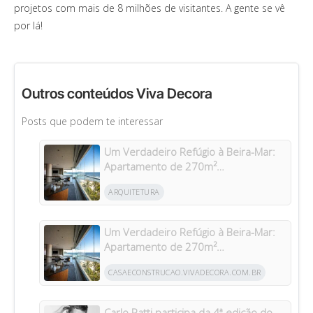
projetos com mais de 8 milhões de visitantes. A gente se vê
por lá!
Outros conteúdos Viva Decora
Posts que podem te interessar
Um Verdadeiro Refúgio à Beira-Mar:
Apartamento de 270m²
Transformado Após Retrofit em
ARQUITETURA
Riviera
Um Verdadeiro Refúgio à Beira-Mar:
Apartamento de 270m²
Transformado Após Retrofit em
CASAECONSTRUCAO.VIVADECORA.COM.BR
Riviera
Carlo Ratti participa da 4ª edição do