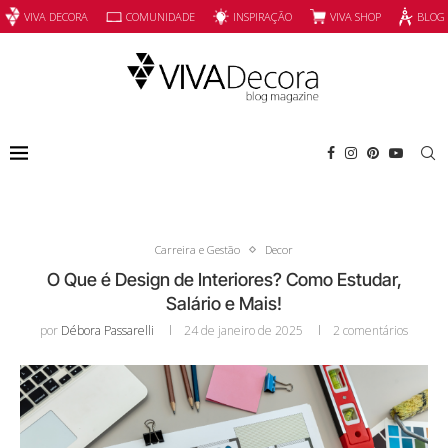
INSPIRAÇÃO
VIVA SHOP
VIVA DECORA
COMUNIDADE
BLOG
Carreira e Gestão
Decor
O Que é Design de Interiores? Como Estudar,
Salário e Mais!
por
Débora Passarelli
24 de janeiro de 2025
2 comentários