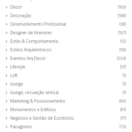
Decor
(193)
Decoração
(198)
Desenvolvimento Profissional
(38)
Designer de Interiores
(157)
Estilo & Comportamento
(12)
Estilos Arquitetônicos
(59)
Eventos Arq Decor
(224)
Lifestyle
(31)
Loft
(1)
lounge
(1)
lounge, circulação vertical
(1)
Marketing & Posicionamento
(90)
Monumentos e Edifícios
(61)
Negócios e Gestão de Escritórios
(17)
Paisagismo
(73)