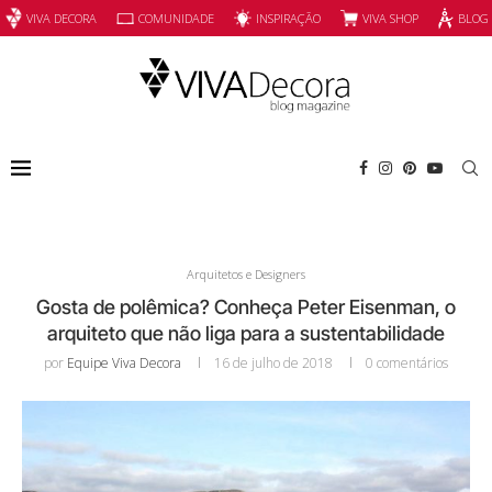
INSPIRAÇÃO
VIVA SHOP
VIVA DECORA
COMUNIDADE
BLOG
Arquitetos e Designers
Gosta de polêmica? Conheça Peter Eisenman, o
arquiteto que não liga para a sustentabilidade
por
Equipe Viva Decora
16 de julho de 2018
0 comentários