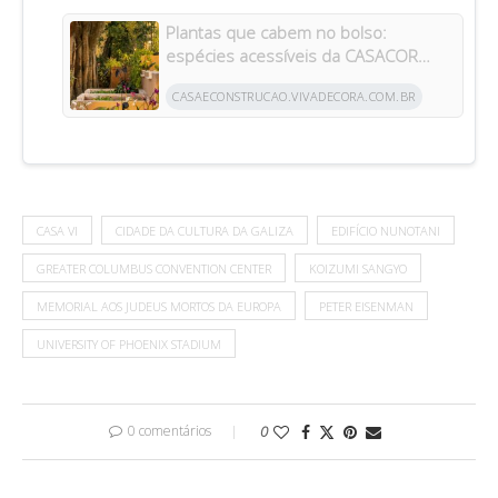
Plantas que cabem no bolso:
espécies acessíveis da CASACOR
inspiram jardins para todos os bolsos
CASAECONSTRUCAO.VIVADECORA.COM.BR
CASA VI
CIDADE DA CULTURA DA GALIZA
EDIFÍCIO NUNOTANI
GREATER COLUMBUS CONVENTION CENTER
KOIZUMI SANGYO
MEMORIAL AOS JUDEUS MORTOS DA EUROPA
PETER EISENMAN
UNIVERSITY OF PHOENIX STADIUM
0 comentários
0