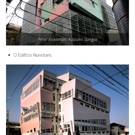
Peter Eisenman: Koizumi Sangyo
O Edifício Nunotani;