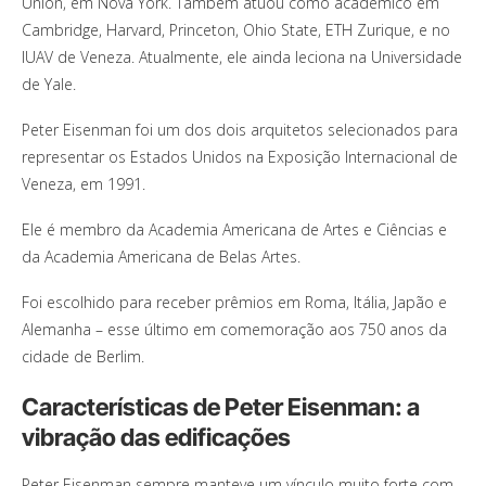
Union, em Nova York. Também atuou como acadêmico em
Cambridge, Harvard, Princeton, Ohio State, ETH Zurique, e no
IUAV de Veneza. Atualmente, ele ainda leciona na Universidade
de Yale.
Peter Eisenman foi um dos dois arquitetos selecionados para
representar os Estados Unidos na Exposição Internacional de
Veneza, em 1991.
Ele é membro da Academia Americana de Artes e Ciências e
da Academia Americana de Belas Artes.
Foi escolhido para receber prêmios em Roma, Itália, Japão e
Alemanha – esse último em comemoração aos 750 anos da
cidade de Berlim.
Características de Peter Eisenman: a
vibração das edificações
Peter Eisenman sempre manteve um vínculo muito forte com