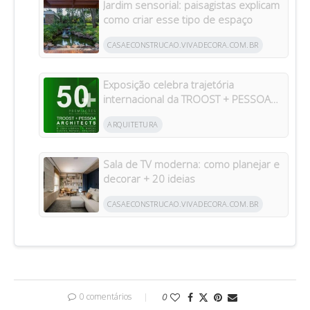
Jardim sensorial: paisagistas explicam
como criar esse tipo de espaço
CASAECONSTRUCAO.VIVADECORA.COM.BR
Exposição celebra trajetória
internacional da TROOST + PESSOA
Architects em Manaus
ARQUITETURA
Sala de TV moderna: como planejar e
decorar + 20 ideias
CASAECONSTRUCAO.VIVADECORA.COM.BR
0 comentários
0