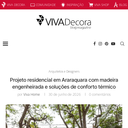
INSPIRAÇÃO
VIVA SHOP
VIVA DECORA
COMUNIDADE
BLOG
Arquitetos e Designers
Projeto residencial em Araraquara com madeira
engenheirada e soluções de conforto térmico
por
Viva Home
30 de junho de 2026
0 comentários