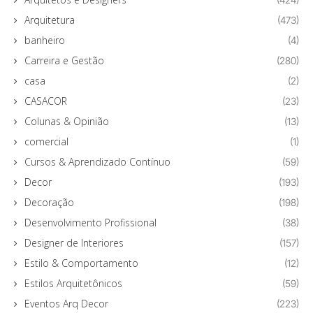
Arquitetura
(473)
banheiro
(4)
Carreira e Gestão
(280)
casa
(2)
CASACOR
(23)
Colunas & Opinião
(13)
comercial
(1)
Cursos & Aprendizado Contínuo
(59)
Decor
(193)
Decoração
(198)
Desenvolvimento Profissional
(38)
Designer de Interiores
(157)
Estilo & Comportamento
(12)
Estilos Arquitetônicos
(59)
Eventos Arq Decor
(223)