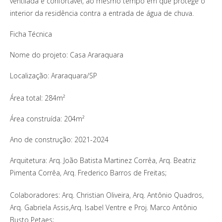
ventilada e confortável, ao mesmo tempo em que protege o
interior da residência contra a entrada de água de chuva.
Ficha Técnica
Nome do projeto: Casa Araraquara
Localização: Araraquara/SP
Área total: 284m²
Área construída: 204m²
Ano de construção: 2021-2024
Arquitetura: Arq. João Batista Martinez Corrêa, Arq. Beatriz
Pimenta Corrêa, Arq. Frederico Barros de Freitas;
Colaboradores: Arq. Christian Oliveira, Arq. Antônio Quadros,
Arq. Gabriela Assis,Arq. Isabel Ventre e Proj. Marco Antônio
Busto Petaes;