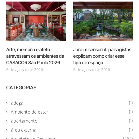
Arte, memória e afeto
Jardim sensorial: paisagistas
atravessam os ambientes da
explicam como criar esse
CASACOR São Paulo 2026
tipo de espaço
6 de agosto de 2026
6 de agosto de 2026
CATEGORIAS
adega
(1)
Ambiente de estar
(1)
apartamento
(1)
área externa
(1)
Arquitetos e Designers
(424)