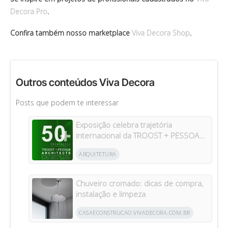
Decora Pro
.
Confira também nosso marketplace
Viva Decora Shop
.
Outros conteúdos Viva Decora
Posts que podem te interessar
Exposição celebra trajetória
internacional da TROOST + PESSOA
Architects em Manaus
ARQUITETURA
Chuveiro cromado: dicas de compra,
instalação e limpeza
CASAECONSTRUCAO.VIVADECORA.COM.BR