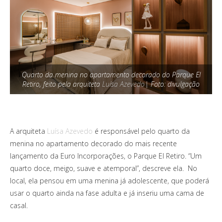
Quarto da menina no apartamento decorado do Parque El
Retiro, feito pela arquiteta
Luísa Azevedo
| Foto: divulgação
A arquiteta
Luísa Azevedo
é responsável pelo quarto da
menina no apartamento decorado do mais recente
lançamento da Euro Incorporações, o Parque El Retiro. “Um
quarto doce, meigo, suave e atemporal”, descreve ela. No
local, ela pensou em uma menina já adolescente, que poderá
usar o quarto ainda na fase adulta e já inseriu uma cama de
casal.