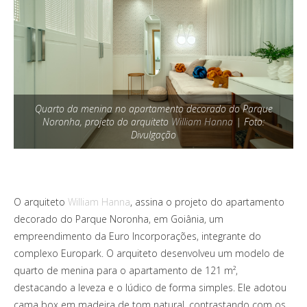
Quarto da menina no apartamento decorado do Parque
Noronha, projeto do arquiteto
William Hanna
| Foto:
Divulgação
O arquiteto
William Hanna
, assina o projeto do apartamento
decorado do Parque Noronha, em Goiânia, um
empreendimento da Euro Incorporações, integrante do
complexo Europark. O arquiteto desenvolveu um modelo de
quarto de menina para o apartamento de 121 m²,
destacando a leveza e o lúdico de forma simples. Ele adotou
cama box em madeira de tom natural, contrastando com os