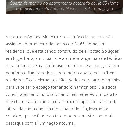
Quarto de menina do apartamento decorado do Alt 65 Home,
feito pela arquiteta
Adriana Mundim
| Foto: divulgação
A arquiteta Adriana Mundim, do escritório
MundimGalvão
,
assina o apartamento decorado do Alt 65 Home, um
residencial que está sendo construído pela Toctao Soluções
em Engenharia, em Goiânia. A arquiteta lança mão de técnicas
para quem deseja ampliar visualmente os espaços, gerando
equilíbrio e fluidez ao local, deixando o apartamento “bem
resolvido”. Esses elementos são usados no quarto da menina
para valorizar o espaço tornando-o harmonioso. Ela adota
cores claras tanto no piso quanto nas paredes. Um detalhe
que chama a atenção é o revestimento aplicado na parede
lateral da cama que cria um cenário de céu, levemente
colorido, que se funde ao teto e pode ser visto com mais
destaque com a iluminação noturna.