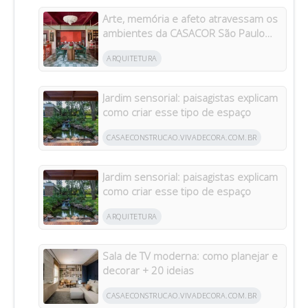
Arte, memória e afeto atravessam os
ambientes da CASACOR São Paulo
2026
ARQUITETURA
Jardim sensorial: paisagistas explicam
como criar esse tipo de espaço
CASAECONSTRUCAO.VIVADECORA.COM.BR
Jardim sensorial: paisagistas explicam
como criar esse tipo de espaço
ARQUITETURA
Sala de TV moderna: como planejar e
decorar + 20 ideias
CASAECONSTRUCAO.VIVADECORA.COM.BR