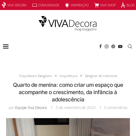
INSPIRAÇÃO
VIVA SHOP
VIVA DECORA
COMUNIDADE
BLOG
Arquitetos e Designers
Arquitetura
Designer de Interiores
Quarto de menina: como criar um espaço que
acompanhe o crescimento, da infância à
adolescência
por
Equipe Viva Decora
5 de novembro de 2024
0 comentários