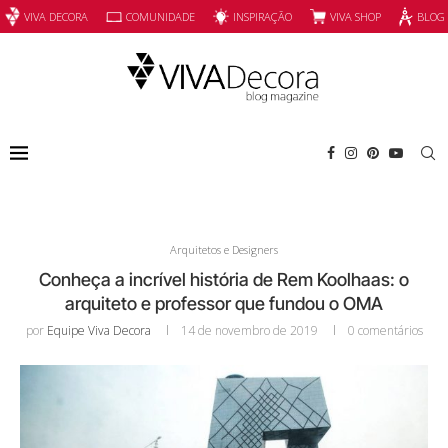
INSPIRAÇÃO
VIVA SHOP
VIVA DECORA
COMUNIDADE
BLOG
Arquitetos e Designers
Conheça a incrível história de Rem Koolhaas: o
arquiteto e professor que fundou o OMA
por
Equipe Viva Decora
14 de novembro de 2019
0 comentários