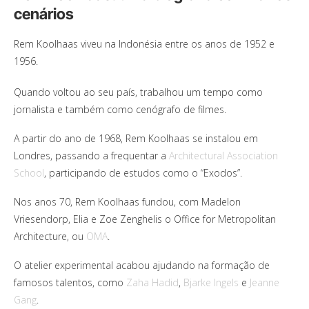
cenários
Rem Koolhaas viveu na Indonésia entre os anos de 1952 e
1956.
Quando voltou ao seu país, trabalhou um tempo como
jornalista e também como cenógrafo de filmes.
A partir do ano de 1968, Rem Koolhaas se instalou em
Londres, passando a frequentar a
Architectural Association
School
, participando de estudos como o “Exodos”.
Nos anos 70, Rem Koolhaas fundou, com Madelon
Vriesendorp, Elia e Zoe Zenghelis o Office for Metropolitan
Architecture, ou
OMA
.
O atelier experimental acabou ajudando na formação de
famosos talentos, como
Zaha Hadid
,
Bjarke Ingels
e
Jeanne
Gang
.