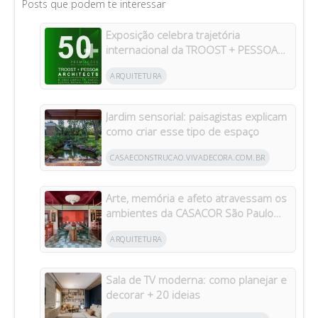
Posts que podem te interessar
Exposição celebra trajetória
internacional da TROOST + PESSOA
Architects em Manaus
ARQUITETURA
Jardim sensorial: paisagistas explicam
como criar esse tipo de espaço
CASAECONSTRUCAO.VIVADECORA.COM.BR
Arte, memória e afeto atravessam os
ambientes da CASACOR São Paulo
2026
ARQUITETURA
Sala de TV moderna: como planejar e
decorar + 20 ideias