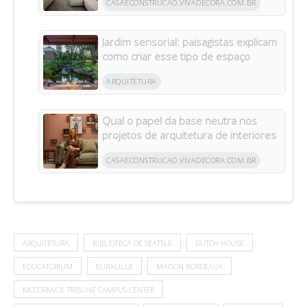
CASAECONSTRUCAO.VIVADECORA.COM.BR
Jardim sensorial: paisagistas explicam
como criar esse tipo de espaço
ARQUITETURA
Qual o papel da base neutra nos
projetos de arquitetura de interiores
CASAECONSTRUCAO.VIVADECORA.COM.BR
ARQUITETURA
BIBLIOTECA DE SEATTLE
DUTCH HOUSE
EDUCATORIUM
EURALILLE
MAISON BORDEAUX
MCCORMICK TRIBUNE CAMPUS CENTER