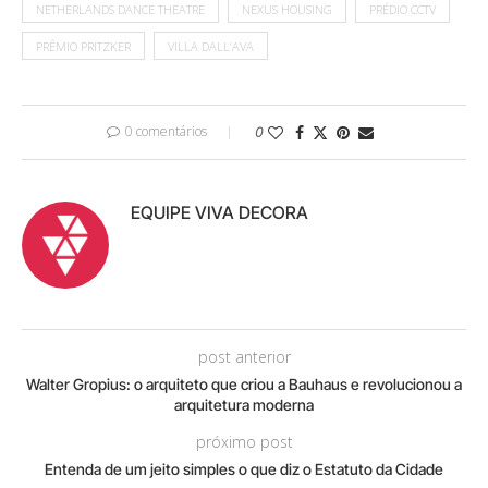
NETHERLANDS DANCE THEATRE
NEXUS HOUSING
PRÉDIO CCTV
PRÊMIO PRITZKER
VILLA DALL’AVA
0 comentários
0
EQUIPE VIVA DECORA
post anterior
Walter Gropius: o arquiteto que criou a Bauhaus e revolucionou a
arquitetura moderna
próximo post
Entenda de um jeito simples o que diz o Estatuto da Cidade