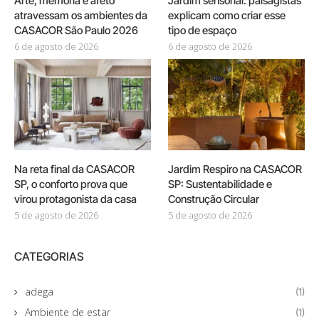
Arte, memória e afeto
Jardim sensorial: paisagistas
atravessam os ambientes da
explicam como criar esse
CASACOR São Paulo 2026
tipo de espaço
6 de agosto de 2026
6 de agosto de 2026
Na reta final da CASACOR
Jardim Respiro na CASACOR
SP, o conforto prova que
SP: Sustentabilidade e
virou protagonista da casa
Construção Circular
5 de agosto de 2026
5 de agosto de 2026
CATEGORIAS
adega
(1)
Ambiente de estar
(1)