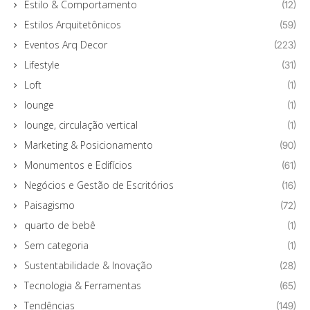
Estilo & Comportamento
(12)
Estilos Arquitetônicos
(59)
Eventos Arq Decor
(223)
Lifestyle
(31)
Loft
(1)
lounge
(1)
lounge, circulação vertical
(1)
Marketing & Posicionamento
(90)
Monumentos e Edifícios
(61)
Negócios e Gestão de Escritórios
(16)
Paisagismo
(72)
quarto de bebê
(1)
Sem categoria
(1)
Sustentabilidade & Inovação
(28)
Tecnologia & Ferramentas
(65)
Tendências
(149)