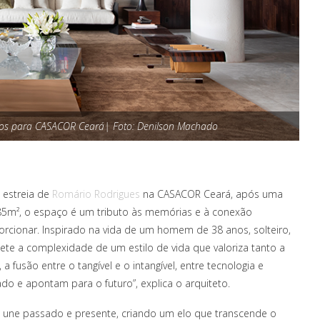
los para CASACOR Ceará| Foto: Denilson Machado
 estreia de
Romário Rodrigues
na CASACOR Ceará, após uma
85m², o espaço é um tributo às memórias e à conexão
rcionar. Inspirado na vida de um homem de 38 anos, solteiro,
lete a complexidade de um estilo de vida que valoriza tanto a
 fusão entre o tangível e o intangível, entre tecnologia e
o e apontam para o futuro”, explica o arquiteto.
une passado e presente, criando um elo que transcende o