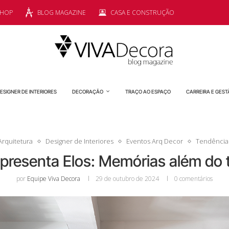
SHOP
BLOG MAGAZINE
CASA E CONSTRUÇÃO
ESIGNER DE INTERIORES
DECORAÇÃO
TRAÇO AO ESPAÇO
CARREIRA E GEST
Arquitetura
Designer de Interiores
Eventos Arq Decor
Tendência
apresenta Elos: Memórias além d
por
Equipe Viva Decora
29 de outubro de 2024
0 comentários