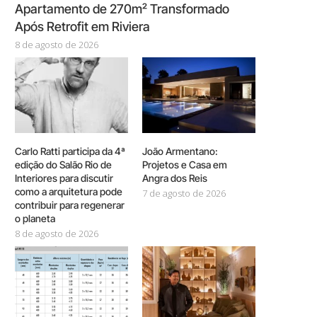
Apartamento de 270m² Transformado
Após Retrofit em Riviera
8 de agosto de 2026
Carlo Ratti participa da 4ª
João Armentano:
edição do Salão Rio de
Projetos e Casa em
Interiores para discutir
Angra dos Reis
como a arquitetura pode
7 de agosto de 2026
contribuir para regenerar
o planeta
8 de agosto de 2026