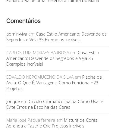
Eduardo Baldelomar celebra a cultura boliviana
Comentários
admin-viva
em
Casa Estilo Americano: Desvende os
Segredos e Veja 35 Exemplos Incríveis!
CARLOS LUIZ MORAES BARBOSA
em
Casa Estilo
Americano: Desvende os Segredos e Veja 35
Exemplos Incríveis!
EDVALDO NEPOMUCENO DA SILVA
em
Piscina de
Areia: O Que É, Vantagens, Como Funciona +23
Projetos
Jonque
em
Círculo Cromático: Saiba Como Usar e
Evite Erros na Escolha das Cores
Maria José Pádua ferreira
em
Mistura de Cores:
Aprenda a Fazer e Crie Projetos Incríveis