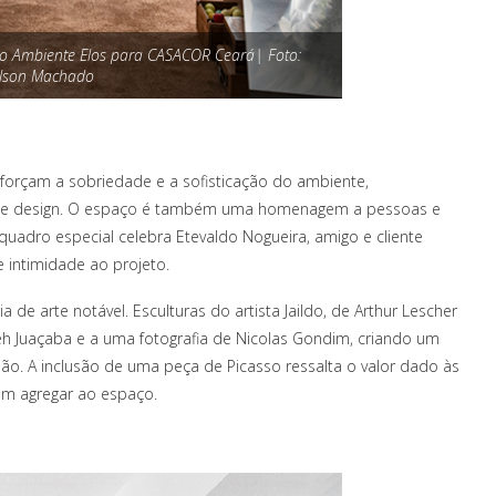
do Ambiente Elos para CASACOR Ceará| Foto:
ilson Machado
orçam a sobriedade e a sofisticação do ambiente,
te e design. O espaço é também uma homenagem a pessoas e
 quadro especial celebra Etevaldo Nogueira, amigo e cliente
 intimidade ao projeto.
de arte notável. Esculturas do artista Jaildo, de Arthur Lescher
 Juaçaba e a uma fotografia de Nicolas Gondim, criando um
ssão. A inclusão de uma peça de Picasso ressalta o valor dado às
em agregar ao espaço.