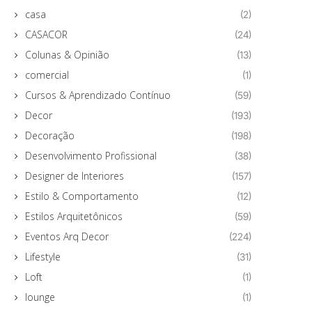
casa
(2)
CASACOR
(24)
Colunas & Opinião
(13)
comercial
(1)
Cursos & Aprendizado Contínuo
(59)
Decor
(193)
Decoração
(198)
Desenvolvimento Profissional
(38)
Designer de Interiores
(157)
Estilo & Comportamento
(12)
Estilos Arquitetônicos
(59)
Eventos Arq Decor
(224)
Lifestyle
(31)
Loft
(1)
lounge
(1)