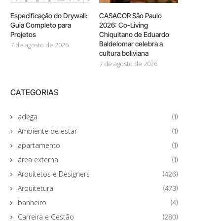
Especificação do Drywall:
CASACOR São Paulo
Guia Completo para
2026: Co-Living
Projetos
Chiquitano de Eduardo
Baldelomar celebra a
7 de agosto de 2026
cultura boliviana
7 de agosto de 2026
CATEGORIAS
adega
(1)
Ambiente de estar
(1)
apartamento
(1)
área externa
(1)
Arquitetos e Designers
(426)
Arquitetura
(473)
banheiro
(4)
Carreira e Gestão
(280)