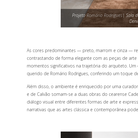
Projeto
Romário Rodrigues
| Sala 
Den
As cores predominantes — preto, marrom e cinza — ref
contrastando de forma elegante com as peças de ar
momentos significativos na trajetória do arquiteto. Um
querido de Romário Rodrigues, conferindo um toque de
Além disso, o ambiente é enriquecido por uma curadoria 
e de Calvão somam-se a duas obras do cearense Cadeh
diálogo visual entre diferentes formas de arte e expre
narrativas que as artes clássica e contemporânea pod