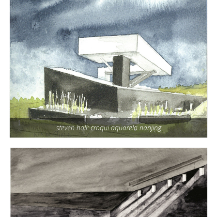
steven holl: croqui aquarela nanjing