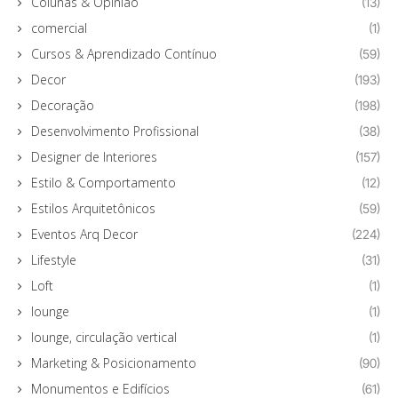
Colunas & Opinião
(13)
comercial
(1)
Cursos & Aprendizado Contínuo
(59)
Decor
(193)
Decoração
(198)
Desenvolvimento Profissional
(38)
Designer de Interiores
(157)
Estilo & Comportamento
(12)
Estilos Arquitetônicos
(59)
Eventos Arq Decor
(224)
Lifestyle
(31)
Loft
(1)
lounge
(1)
lounge, circulação vertical
(1)
Marketing & Posicionamento
(90)
Monumentos e Edifícios
(61)