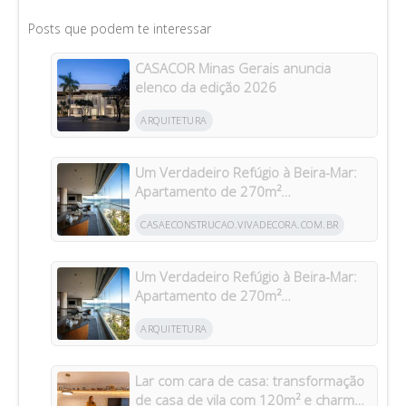
Posts que podem te interessar
CASACOR Minas Gerais anuncia
elenco da edição 2026
ARQUITETURA
Um Verdadeiro Refúgio à Beira-Mar:
Apartamento de 270m²
Transformado Após Retrofit em
CASAECONSTRUCAO.VIVADECORA.COM.BR
Riviera
Um Verdadeiro Refúgio à Beira-Mar:
Apartamento de 270m²
Transformado Após Retrofit em
ARQUITETURA
Riviera
Lar com cara de casa: transformação
de casa de vila com 120m² e charme