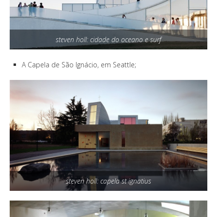
steven holl: cidade do oceano e surf
A Capela de São Ignácio, em Seattle;
steven holl: capela st ignatius