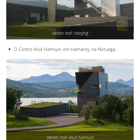
steven holl: nanjing
O Centro Knut Hamsun, em Hamaroy, na Noruega;
steven holl: knut hamsun