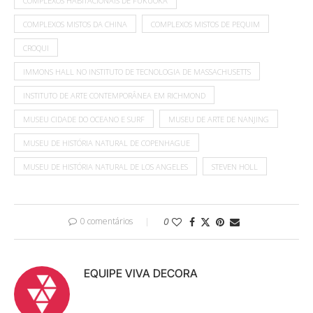
COMPLEXOS HABITACIONAIS DE FUKUOKA
COMPLEXOS MISTOS DA CHINA
COMPLEXOS MISTOS DE PEQUIM
CROQUI
IMMONS HALL NO INSTITUTO DE TECNOLOGIA DE MASSACHUSETTS
INSTITUTO DE ARTE CONTEMPORÂNEA EM RICHMOND
MUSEU CIDADE DO OCEANO E SURF
MUSEU DE ARTE DE NANJING
MUSEU DE HISTÓRIA NATURAL DE COPENHAGUE
MUSEU DE HISTÓRIA NATURAL DE LOS ANGELES
STEVEN HOLL
0 comentários
0
EQUIPE VIVA DECORA