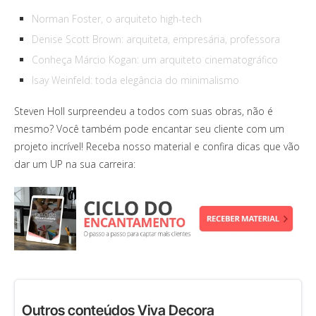
Norman Foster, o arquiteto high-tech
Denise Scott Brown: arquiteta, empresária, professora
Conheça Márcio Kogan: um arquiteto cinematográfico
Isay Weinfeld: toda elegância do minimalismo
Steven Holl surpreendeu a todos com suas obras, não é
mesmo? Você também pode encantar seu cliente com um
projeto incrível! Receba nosso material e confira dicas que vão
dar um UP na sua carreira:
Outros conteúdos Viva Decora