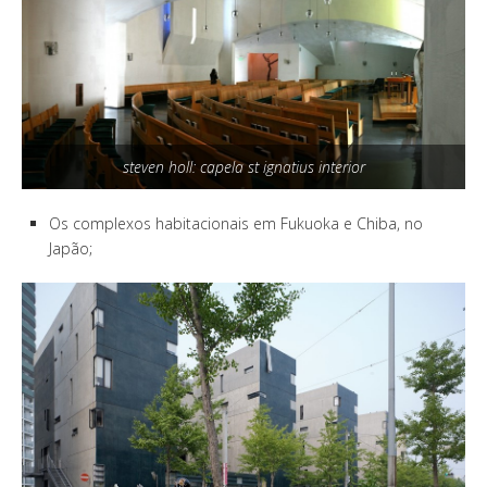
steven holl: capela st ignatius interior
Os complexos habitacionais em Fukuoka e Chiba, no
Japão;