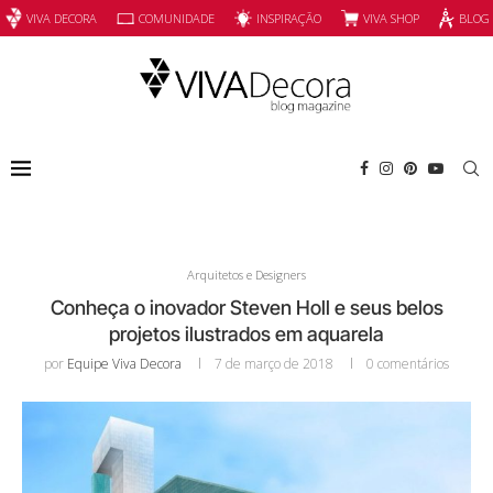
INSPIRAÇÃO
VIVA SHOP
VIVA DECORA
COMUNIDADE
BLOG
Arquitetos e Designers
Conheça o inovador Steven Holl e seus belos
projetos ilustrados em aquarela
por
Equipe Viva Decora
7 de março de 2018
0 comentários