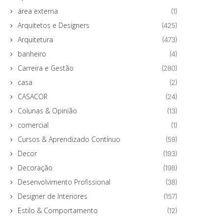
área externa
(1)
Arquitetos e Designers
(425)
Arquitetura
(473)
banheiro
(4)
Carreira e Gestão
(280)
casa
(2)
CASACOR
(24)
Colunas & Opinião
(13)
comercial
(1)
Cursos & Aprendizado Contínuo
(59)
Decor
(193)
Decoração
(198)
Desenvolvimento Profissional
(38)
Designer de Interiores
(157)
Estilo & Comportamento
(12)