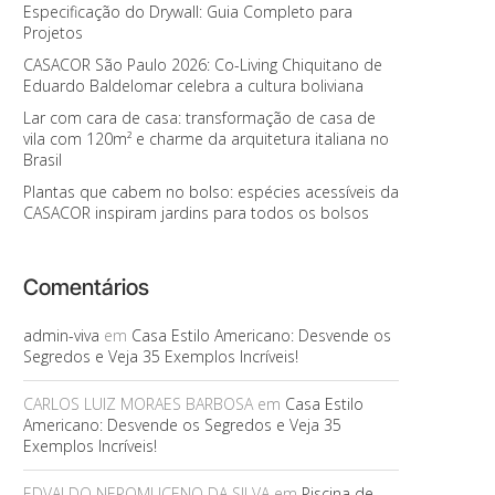
Especificação do Drywall: Guia Completo para
Projetos
CASACOR São Paulo 2026: Co-Living Chiquitano de
Eduardo Baldelomar celebra a cultura boliviana
Lar com cara de casa: transformação de casa de
vila com 120m² e charme da arquitetura italiana no
Brasil
Plantas que cabem no bolso: espécies acessíveis da
CASACOR inspiram jardins para todos os bolsos
Comentários
admin-viva
em
Casa Estilo Americano: Desvende os
Segredos e Veja 35 Exemplos Incríveis!
CARLOS LUIZ MORAES BARBOSA
em
Casa Estilo
Americano: Desvende os Segredos e Veja 35
Exemplos Incríveis!
EDVALDO NEPOMUCENO DA SILVA
em
Piscina de