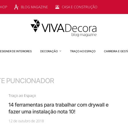
SHOP
BLOG MAGAZINE
CASA E CONSTRUÇÃO
ESIGNER DE INTERIORES
DECORAÇÃO
TRAÇO AO ESPAÇO
CARREIRA E GEST
TE PUNCIONADOR
Traço ao Espaço
14 ferramentas para trabalhar com drywall e
fazer uma instalação nota 10!
12 de outubro de 2018