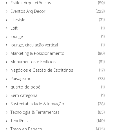
Estilos Arquitetônicos
(59)
Eventos Arq Decor
(223)
Lifestyle
(31)
Loft
(1)
lounge
(1)
lounge, circulação vertical
(1)
Marketing & Posicionamento
(90)
Monumentos e Edifícios
(61)
Negócios e Gestão de Escritórios
(17)
Paisagismo
(73)
quarto de bebê
(1)
Sem categoria
(1)
Sustentabilidade & Inovação
(28)
Tecnologia & Ferramentas
(65)
Tendências
(149)
Traço ao Espaço
(475)