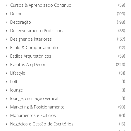
Cursos & Aprendizado Contínuo
(59)
Decor
(193)
Decoração
(198)
Desenvolvimento Profissional
(38)
Designer de Interiores
(157)
Estilo & Comportamento
(12)
Estilos Arquitetônicos
(59)
Eventos Arq Decor
(223)
Lifestyle
(31)
Loft
(1)
lounge
(1)
lounge, circulação vertical
(1)
Marketing & Posicionamento
(90)
Monumentos e Edifícios
(61)
Negócios e Gestão de Escritórios
(16)