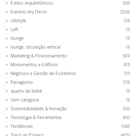
Estilos Arquitetônicos
(59)
Eventos Arq Decor
(224)
Lifestyle
(31)
Loft
(1)
lounge
(1)
lounge, circulação vertical
(1)
Marketing & Posicionamento
(90)
Monumentos e Edifícios
(61)
Negócios e Gestão de Escritórios
(17)
Paisagismo
(73)
quarto de bebê
(1)
Sem categoria
(1)
Sustentabilidade & Inovação
(28)
Tecnologia & Ferramentas
(65)
Tendências
(149)
Traço ao Espaço
(475)