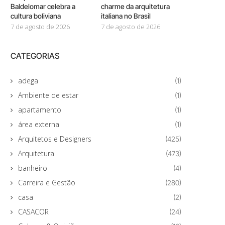
Baldelomar celebra a
charme da arquitetura
cultura boliviana
italiana no Brasil
7 de agosto de 2026
7 de agosto de 2026
CATEGORIAS
adega
(1)
Ambiente de estar
(1)
apartamento
(1)
área externa
(1)
Arquitetos e Designers
(425)
Arquitetura
(473)
banheiro
(4)
Carreira e Gestão
(280)
casa
(2)
CASACOR
(24)