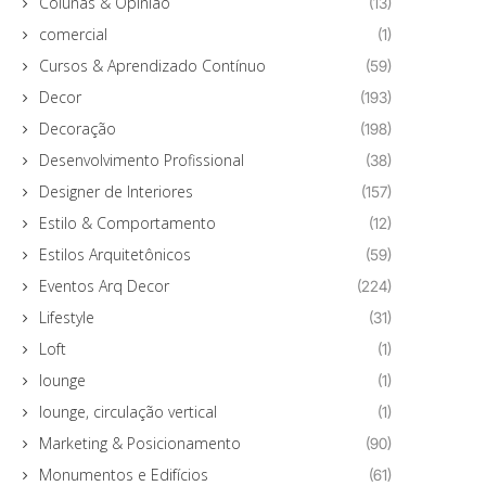
Colunas & Opinião
(13)
comercial
(1)
Cursos & Aprendizado Contínuo
(59)
Decor
(193)
Decoração
(198)
Desenvolvimento Profissional
(38)
Designer de Interiores
(157)
Estilo & Comportamento
(12)
Estilos Arquitetônicos
(59)
Eventos Arq Decor
(224)
Lifestyle
(31)
Loft
(1)
lounge
(1)
lounge, circulação vertical
(1)
Marketing & Posicionamento
(90)
Monumentos e Edifícios
(61)