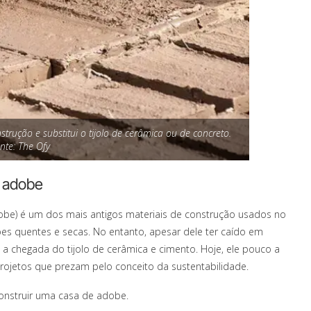
strução e substitui o tijolo de cerâmica ou de concreto.
nte: The Ofy
e adobe
obe) é um dos mais antigos materiais de construção usados no
s quentes e secas. No entanto, apesar dele ter caído em
a chegada do tijolo de cerâmica e cimento. Hoje, ele pouco a
jetos que prezam pelo conceito da sustentabilidade.
onstruir uma casa de adobe.