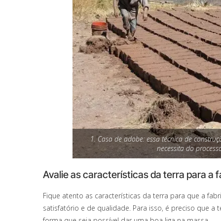
1. Casa de adobe: essa técnica de construç
necessita do processo
Avalie as características da terra para a 
Fique atento as características da terra para que a fab
satisfatório e de qualidade. Para isso, é preciso que 
forma que seja possível dar uma boa liga na massa.