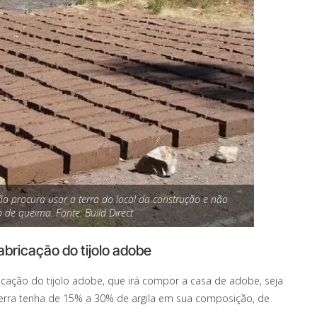
ão procura usar a terra do local da construção e não
 de queima. Fonte: Build Direct
fabricação do tijolo adobe
ricação do tijolo adobe, que irá compor a casa de adobe, seja
a terra tenha de 15% a 30% de argila em sua composição, de