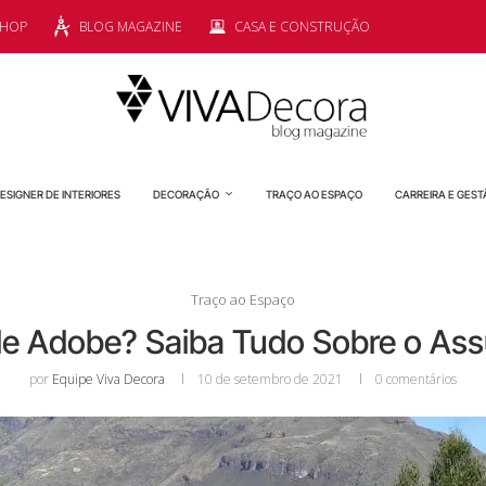
SHOP
BLOG MAGAZINE
CASA E CONSTRUÇÃO
ESIGNER DE INTERIORES
DECORAÇÃO
TRAÇO AO ESPAÇO
CARREIRA E GEST
Traço ao Espaço
de Adobe? Saiba Tudo Sobre o Ass
por
Equipe Viva Decora
10 de setembro de 2021
0 comentários