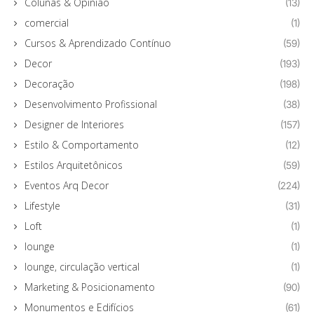
Colunas & Opinião
(13)
comercial
(1)
Cursos & Aprendizado Contínuo
(59)
Decor
(193)
Decoração
(198)
Desenvolvimento Profissional
(38)
Designer de Interiores
(157)
Estilo & Comportamento
(12)
Estilos Arquitetônicos
(59)
Eventos Arq Decor
(224)
Lifestyle
(31)
Loft
(1)
lounge
(1)
lounge, circulação vertical
(1)
Marketing & Posicionamento
(90)
Monumentos e Edifícios
(61)